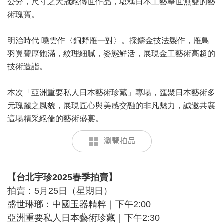
公分，尺寸之大冠絕傳世作品，堪稱日本工藝舉世無雙的藝
術瑰寶。
明治時代 曉雲作〈銅野雁一對〉。採鑄金技法製作，雁鳥
羽翼豐厚飽滿，紋理細膩，姿態鮮活，展現金工藝術高超的
技術造詣。
本次「亞洲重要私人日本藝術珍藏」專場，匯聚日本藝術多
元瑰麗之風貌，展現匠心與美感交融的非凡魅力，誠邀共襄
這場精采絕倫的藝術盛宴。
【台北宇珍2025春季拍賣】
拍賣：5月25日（星期日）
盛世琳瑯：中國玉器精粹｜下午2:00
亞洲重要私人日本藝術珍藏｜下午2:30