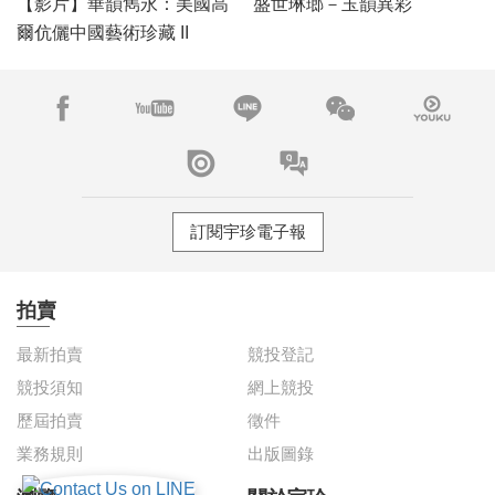
【影片】華韻雋永：美國高
盛世琳瑯－玉韻異彩
爾伉儷中國藝術珍藏 II
訂閱宇珍電子報
拍賣
最新拍賣
競投登記
競投須知
網上競投
歷屆拍賣
徵件
業務規則
出版圖錄