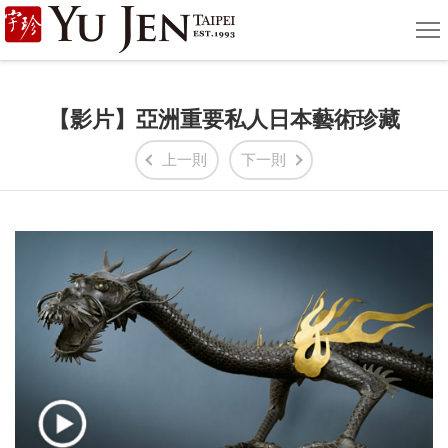
宇
選
單
珍
國
【影片】亞洲重要私人日本藝術珍藏
際
上一則
下一則
藝
術
|
Yu
Jen
Taipei