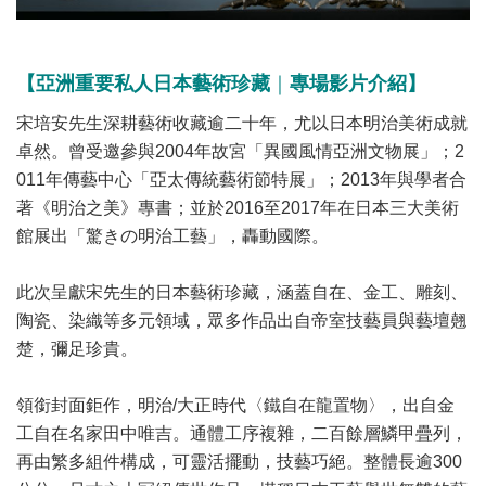
【
亞洲重要私人日本藝術珍藏
｜
專場影片介紹】
宋培安先生深耕藝術收藏逾二十年，尤以日本明治美術成就
卓然。曾受邀參與2004年故宮「異國風情亞洲文物展」；2
011年傳藝中心「亞太傳統藝術節特展」；2013年與學者合
著《明治之美》專書；並於2016至2017年在日本三大美術
館展出「驚きの明治工藝」，轟動國際。
此次呈獻宋先生的日本藝術珍藏，涵蓋自在、金工、雕刻、
陶瓷、染織等多元領域，眾多作品出自帝室技藝員與藝壇翹
楚，彌足珍貴。
領銜封面鉅作，明治/大正時代〈鐵自在龍置物〉，出自金
工自在名家田中唯吉。通體工序複雜，二百餘層鱗甲疊列，
再由繁多組件構成，可靈活擺動，技藝巧絕。整體長逾300