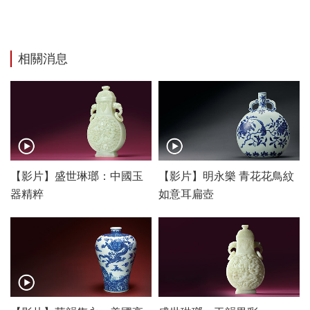
相關消息
【影片】盛世琳瑯：中國玉
【影片】明永樂 青花花鳥紋
器精粹
如意耳扁壺