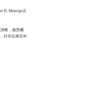
R. Meengs古
展出，來源清晰，備受矚
瓷，封存近兩百年