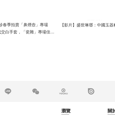
【影片】盛世琳瑯：中國玉器
珍春季拍賣「鼻煙壺」專場
%成交白手套，「瓷雜」專場佳績
瀏覽
關