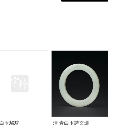
 白玉駱駝
清 青白玉詩文環