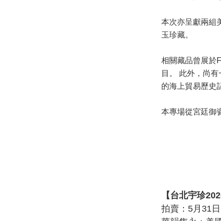
本次亦呈獻兩組美國
玉珍藏。
相關藏品曾展於Flint
目。 此外，尚有
的海上貿易歷史
本專場從宮廷御
【台北宇珍20
拍賣：5月31