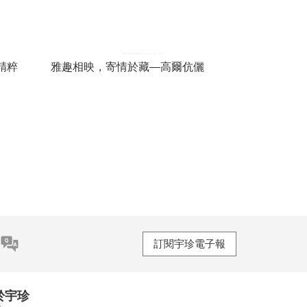
精粹
雅趣相映，寄情於藏—高爾伉儷
訂閱宇珍電子報
於宇珍