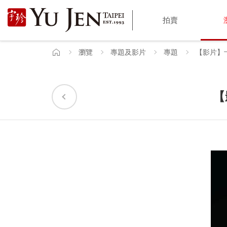
宇
拍賣
珍
國
瀏覽
專題及影片
專題
【影片】
首
頁
際
藝
【
術
|
Yu
Jen
Taipei