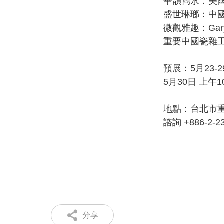
華韻雋永：美國
盛世琳瑯：中國
微觀雅趣：Gar
重要中國瓷雜工
預展：5月23-2
5月30日 上午10
地點：台北市重
諮詢 +886-2-23
分享