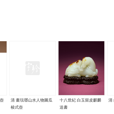
壺
清 畫琺瑯山水人物圖瓜
十八世紀 白玉留皮麒麟
清
棱式壺
送書