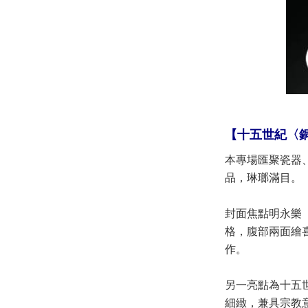
【
十五世紀〈銅
本專場匯聚瓷器
品，琳瑯滿目。
封面焦點明永樂
格，腹部兩面繪
作。
另一亮點為十五
細緻，兼具宗教