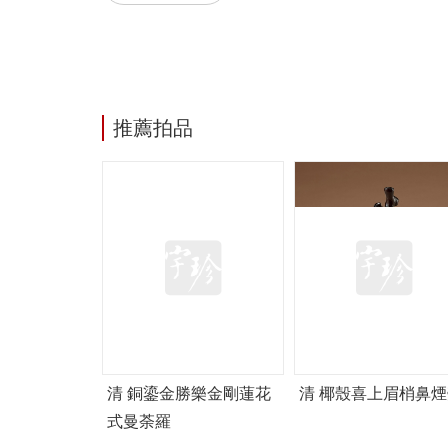
推薦拍品
清 銅鎏金勝樂金剛蓮花
清 椰殼喜上眉梢鼻煙
式曼荼羅