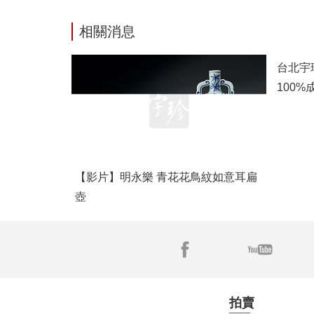
相關消息
【影片】明永樂 青花花鳥紋如意耳扁
台北宇
壺
100
頻傳
拍賣