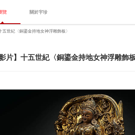
瀏覽
關於宇珍
十五世紀〈銅鎏金持地女神浮雕飾板〉
影片】十五世紀〈銅鎏金持地女神浮雕飾