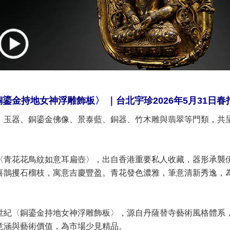
鎏金持地女神浮雕飾板〉 ｜台北宇珍2026年5月31日春
、玉器、銅鎏金佛像、景泰藍、銅器、竹木雕與翡翠等門類，共呈
〈青花花鳥紋如意耳扁壺〉，出自香港重要私人收藏，器形承襲
喜鵲攫石榴枝，寓意吉慶豐盈。青花發色濃雅，筆意清新秀逸，
世紀〈銅鎏金持地女神浮雕飾板〉，源自丹薩替寺藝術風格體系
意涵與藝術價值，為市場少見精品。