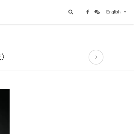
開
English
啟
Facebook
WeChat
搜
尋
欄
板〉
位