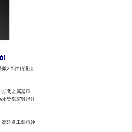
拍】
獻225件精選佳
伊斯蘭金屬器風
為永樂御窯難得佳
，高浮雕工藝精妙