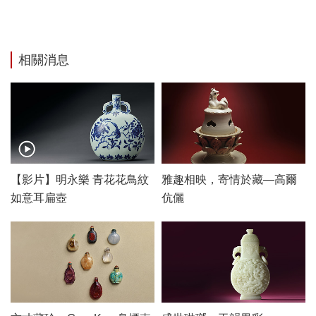
相關消息
【影片】明永樂 青花花鳥紋
雅趣相映，寄情於藏—高爾
如意耳扁壺
伉儷