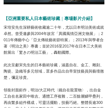
【
亞洲重要私人日本藝術珍藏
｜
專場影片介紹】
宋培安先生深耕藝術收藏逾二十年，尤以日本明治美術成就
卓然。曾受邀參與2004年故宮「異國風情亞洲文物展」；2
011年傳藝中心「亞太傳統藝術節特展」；2013年與學者合
著《明治之美》專書；並於2016至2017年在日本三大美術
館展出「驚きの明治工藝」，轟動國際。
此次呈獻宋先生的日本藝術珍藏，涵蓋自在、金工、雕刻、
陶瓷、染織等多元領域，眾多作品出自帝室技藝員與藝壇翹
楚，彌足珍貴。
領銜封面鉅作，明治/大正時代〈鐵自在龍置物〉，出自金
工自在名家田中唯吉。通體工序複雜，二百餘層鱗甲疊列，
再由繁多組件構成，可靈活擺動，技藝巧絕。整體長逾300