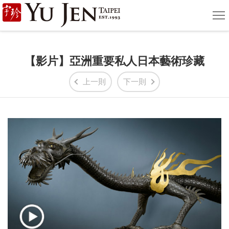
宇
選
單
珍
國
【影片】亞洲重要私人日本藝術珍藏
際
上一則
下一則
藝
術
|
Yu
Jen
Taipei