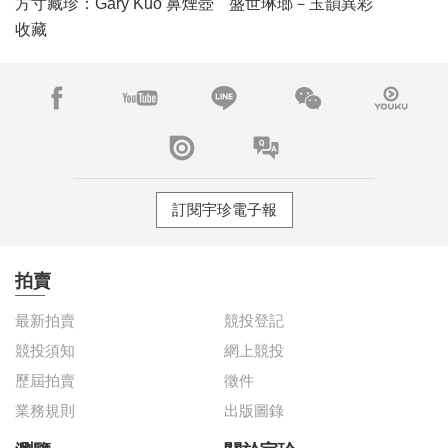
方寸藏珍：Gary Kuo 鼻煙壺
盛世琳瑯－玉韻異彩
收藏
訂閱宇珍電子報
拍賣
最新拍賣
競投登記
競投須知
網上競投
歷屆拍賣
徵件
業務規則
出版圖錄