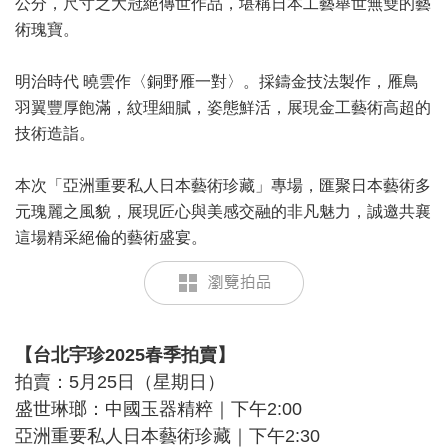
公分，尺寸之大冠絕傳世作品，堪稱日本工藝舉世無雙的藝
術瑰寶。
明治時代 曉雲作〈銅野雁一對〉。採鑄金技法製作，雁鳥
羽翼豐厚飽滿，紋理細膩，姿態鮮活，展現金工藝術高超的
技術造詣。
本次「亞洲重要私人日本藝術珍藏」專場，匯聚日本藝術多
元瑰麗之風貌，展現匠心與美感交融的非凡魅力，誠邀共襄
這場精采絕倫的藝術盛宴。
【台北宇珍2025春季拍賣】
拍賣：5月25日（星期日）
盛世琳瑯：中國玉器精粹｜下午2:00
亞洲重要私人日本藝術珍藏｜下午2:30