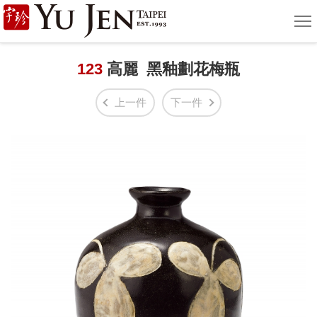
宇
選
單
珍
國
123
高麗 黑釉劃花梅瓶
際
上一件
下一件
藝
術
|
Yu
Jen
Taipei