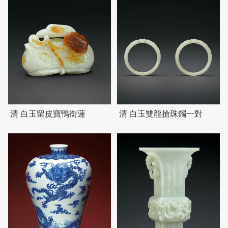
清 白玉留皮寶鴨銜蓮
清 白玉雙龍搶珠鐲一對