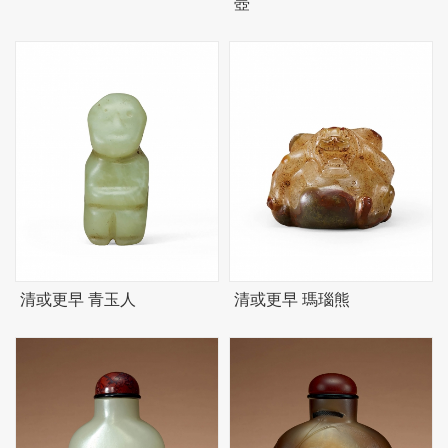
壺
清或更早 青玉人
清或更早 瑪瑙熊