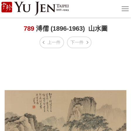
宇
選
單
珍
國
789
溥儒 (1896-1963) 山水圖
際
上一件
下一件
藝
術
|
Yu
Jen
Taipei