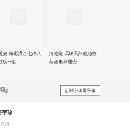
道光 粉彩描金七政八
清乾隆 瑪瑙天然纏絲紋
紋碗一對
葫蘆形鼻煙壺
訂閱宇珍電子報
於宇珍
珍介紹