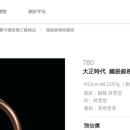
瀏覽
關於宇珍
要中國瓷雜工藝精品
鐵嵌銀柳燕圖壺
780
大正時代 鐵嵌銀
H22cm Wt.2157g 
箱款：鐵瓶 祥雲堂
印：祥雲堂
蓋款：雲色堂造
預估價