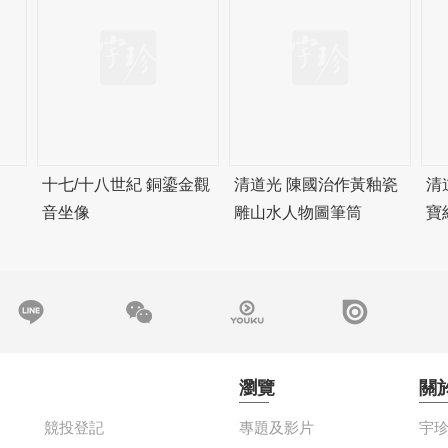
十七/十八世紀 銅鎏金觀
清道光 陳國治作黃釉瓷
清
音坐像
雕山水人物圖筆筒
寶
瀏覽
關
競投登記
專題及影片
宇