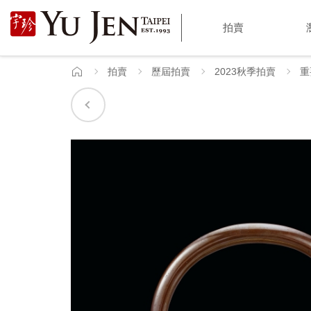
宇
拍賣
珍
國
拍賣
歷屆拍賣
2023秋季拍賣
重
首
頁
際
藝
術
|
Yu
Jen
Taipei