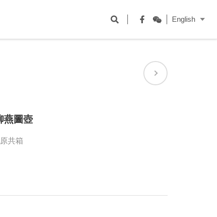
開
English
啟
Facebook
WeChat
搜
尋
欄
位
柳燕圖壺
｜附原共箱