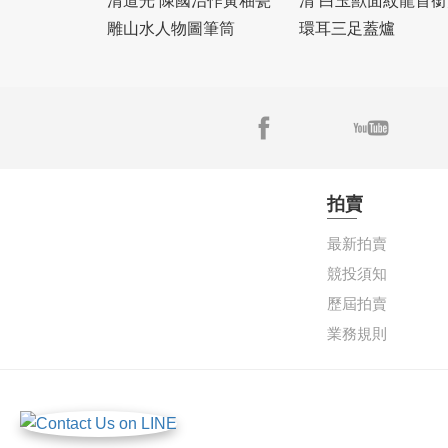
清道光 陳國治作黃釉瓷
清 白玉獸面紋龍首銜
雕山水人物圖筆筒
環耳三足蓋爐
拍賣
最新拍賣
競投須知
歷屆拍賣
業務規則