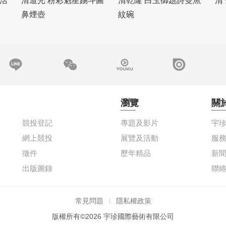
活
清道光 粉彩魁星踢斗圖
清乾隆 白玉御題詩雙魚
清
鼻煙壺
紋碗
瀏覽
關
競投登記
專題及影片
宇
網上競投
展覽及活動
服
徵件
歷年精品
新
出版圖錄
聯
常見問題
隱私權政策
版權所有©2026 宇珍國際藝術有限公司