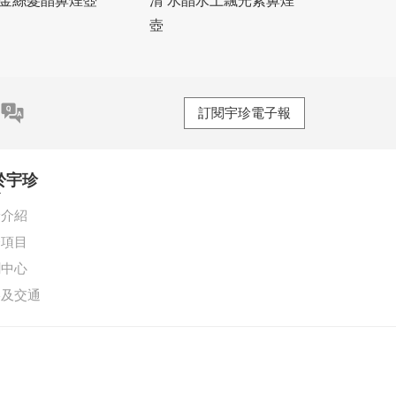
 金絲髮晶鼻煙壺
清 水晶水上飄光素鼻煙
壺
訂閱宇珍電子報
於宇珍
珍介紹
務項目
聞中心
絡及交通