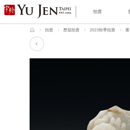
宇
拍賣
珍
國
拍賣
歷屆拍賣
2023秋季拍賣
重
首
頁
際
藝
術
|
Yu
Jen
Taipei