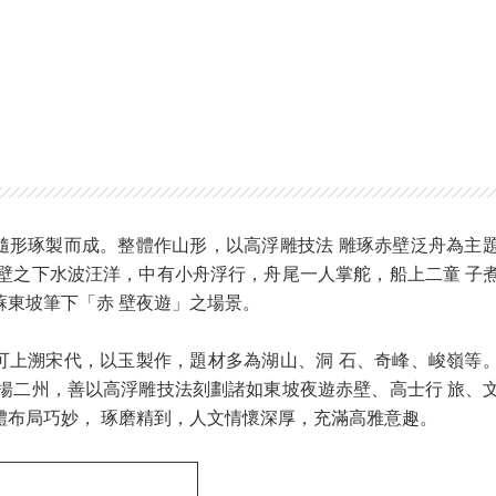
隨形琢製而成。整體作山形，以高浮雕技法 雕琢赤壁泛舟為主
 壁之下水波汪洋，中有小舟浮行，舟尾一人掌舵，船上二童 子
蘇東坡筆下「赤 壁夜遊」之場景。
可上溯宋代，以玉製作，題材多為湖山、洞 石、奇峰、峻嶺等
 揚二州，善以高浮雕技法刻劃諸如東坡夜遊赤壁、高士行 旅、
體布局巧妙， 琢磨精到，人文情懷深厚，充滿高雅意趣。