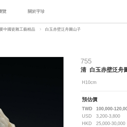
瀏覽
關於宇珍
要中國瓷雜工藝精品
白玉赤壁泛舟圖山子
755
清 白玉赤壁泛舟
H10cm
預估價
TWD
100,000-120,0
USD
3,200-3,800
HKD
25,000-30,000