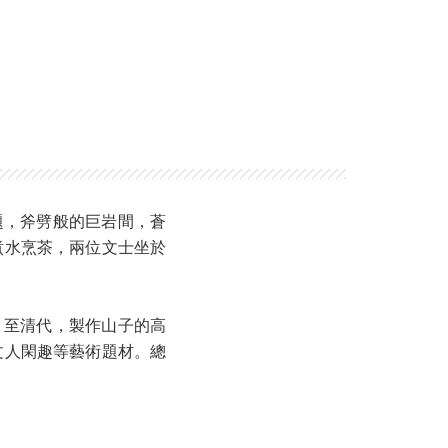
題，斧劈般的巨岩間，蒼
煮水烹茶，兩位文士坐於
。至清代，製作山子的高
文人閑趣等藝術題材。總