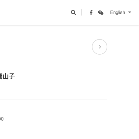
開
English
啟
Facebook
WeChat
搜
尋
欄
位
圖山子
00