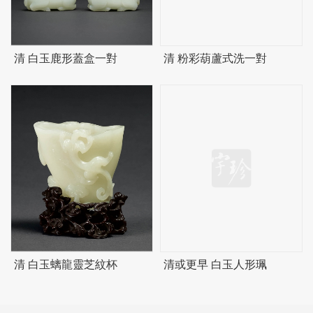
清 白玉鹿形蓋盒一對
清 粉彩葫蘆式洗一對
清 白玉螭龍靈芝紋杯
清或更早 白玉人形珮