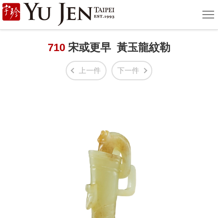
宇
選
單
珍
國
710
宋或更早 黃玉龍紋勒
際
上一件
下一件
藝
術
|
Yu
Jen
Taipei