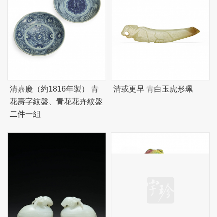
清嘉慶（約1816年製） 青
清或更早 青白玉虎形珮
花壽字紋盤、青花花卉紋盤
二件一組