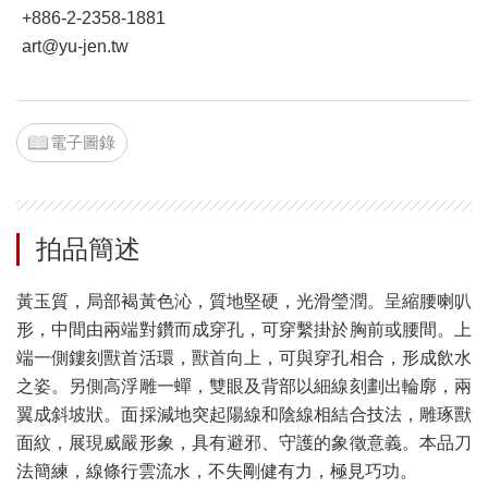
+886-2-2358-1881
art@yu-jen.tw
電子圖錄
拍品簡述
黃玉質，局部褐黃色沁，質地堅硬，光滑瑩潤。呈縮腰喇叭
形，中間由兩端對鑽而成穿孔，可穿繫掛於胸前或腰間。上
端一側鏤刻獸首活環，獸首向上，可與穿孔相合，形成飲水
之姿。另側高浮雕一蟬，雙眼及背部以細線刻劃出輪廓，兩
翼成斜坡狀。面採減地突起陽線和陰線相結合技法，雕琢獸
面紋，展現威嚴形象，具有避邪、守護的象徵意義。本品刀
法簡練，線條行雲流水，不失剛健有力，極見巧功。