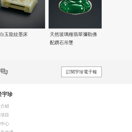
 白玉龍紋墨床
天然玻璃種翡翠彌勒佛
配鑽石吊墜
訂閱宇珍電子報
於宇珍
珍介紹
務項目
聞中心