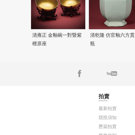
清雍正 金釉碗一對暨紫
清乾隆 仿官釉六方貫
檀原座
瓶
拍賣
最新拍賣
競投須知
歷屆拍賣