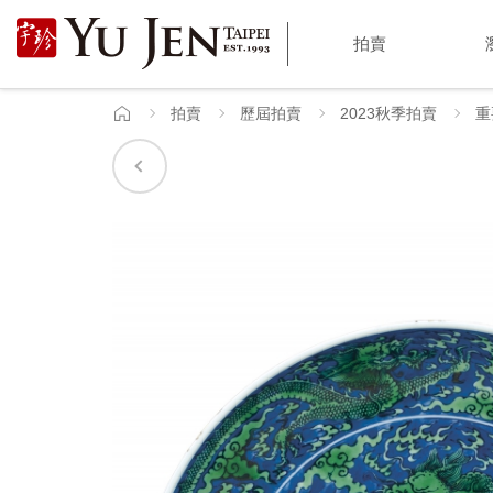
宇
拍賣
珍
國
拍賣
歷屆拍賣
2023秋季拍賣
重
首
頁
際
藝
術
|
Yu
Jen
Taipei