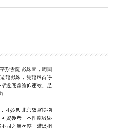
字形雲龍 戲珠圖，周圍
尾遊龍戲珠，雙龍昂首呼
外壁近底處繪仰蓮紋。足
力。
，可參見 北京故宮博物
 可資參考。本件龍紋盤
淺不同之層次感，濃淡相