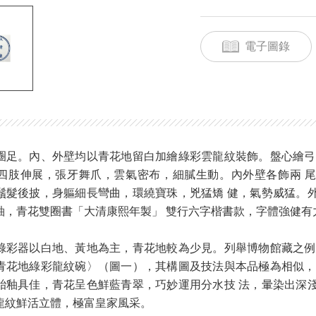
電子圖錄
圈足。內、外壁均以青花地留白加繪綠彩雲龍紋裝飾。盤心繪弓
四肢伸展，張牙舞爪，雲氣密布，細膩生動。內外壁各飾兩 
鬚髮後披，身軀細長彎曲，環繞寶珠，兇猛矯 健，氣勢威猛。
釉，青花雙圈書「大清康熙年製」 雙行六字楷書款，字體強健有
綠彩器以白地、黃地為主，青花地較為少見。列舉博物館藏之例
青花地綠彩龍紋碗〉（圖一），其構圖及技法與本品極為相似，
胎釉具佳，青花呈色鮮藍青翠，巧妙運用分水技 法，暈染出深
龍紋鮮活立體，極富皇家風采。