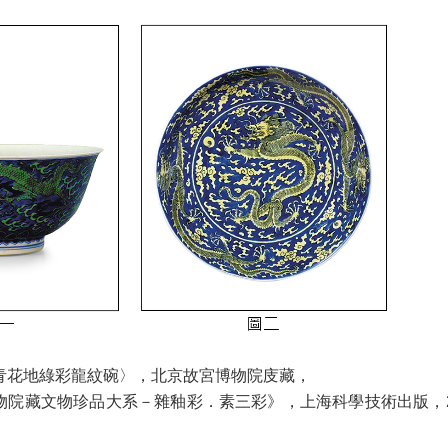
青花地綠彩龍紋碗〉，北京故宮博物院庋藏，
院藏文物珍品大系－雜釉彩．素三彩》，上海科學技術出版，200