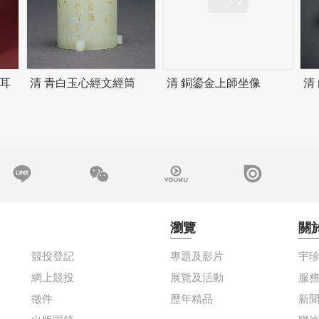
耳
清 青白玉心經文經筒
清 銅鎏金上師坐像
清
瀏覽
關
競投登記
專題及影片
宇
網上競投
展覽及活動
服
徵件
歷年精品
新