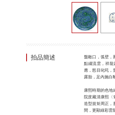
拍品簡述
盤敞口，弧壁，
點綴流雲，祥龍
應，怒目叱吒，
露胎，足內施白
康熙時期的色地
院庋藏清康熙〈
造型規矩周正，
間，更顯綠彩雲