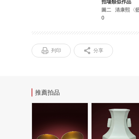
拍場類似作品
圖二 清康熙〈藍地黃
0
列印
分享
推薦拍品