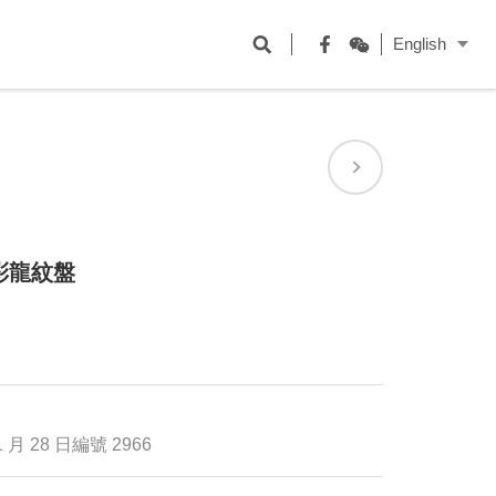
開
English
啟
Facebook
WeChat
搜
尋
欄
位
彩龍紋盤
 月 28 日編號 2966