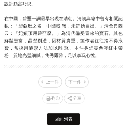
設計頗富巧思。
在中國，碧璽一詞最早出現在清朝。清朝典籍中曾有相關記
載：「碧亞麼之名，中國載 籍，未詳所自出。」清會典圖
云：「妃嬪頂用碧亞麼。」為清代備受青睞的寶石。其色
鮮豔豐富，晶瑩剔透，因材質貴重，製作者往往捨不得浪
費，常採用隨形方法加以雕 琢。本件鼻煙壺色澤紅中帶
粉，質地光瑩細膩，雋秀爾雅，足以掌玩心悅。
上一件
下一件
列印
分享
回到列表