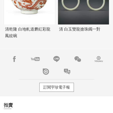
清乾隆 白地軋道礬紅彩龍
清 白玉雙龍搶珠鐲一對
鳳紋碗
訂閱宇珍電子報
拍賣