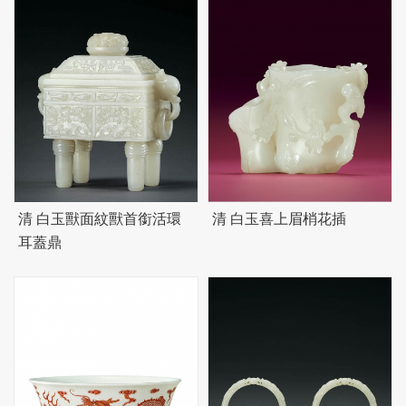
清 白玉獸面紋獸首銜活環
清 白玉喜上眉梢花插
耳蓋鼎