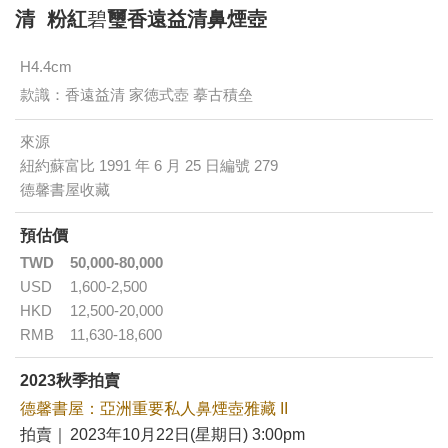
清 粉紅
碧
璽香遠益清鼻煙壺
H4.4cm
款識：香遠益清 家徳式壺 摹古積垒
來源
紐約蘇富比 1991 年 6 月 25 日編號 279
德馨書屋收藏
預估價
TWD
50,000-80,000
USD
1,600-2,500
HKD
12,500-20,000
RMB
11,630-18,600
2023秋季拍賣
德馨書屋：亞洲重要私人鼻煙壺雅藏 II
拍賣｜
2023年10月22日(星期日) 3:00pm