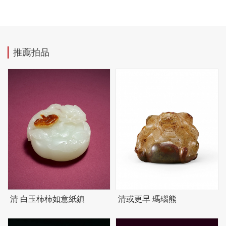
推薦拍品
清 白玉柿柿如意紙鎮
清或更早 瑪瑙熊