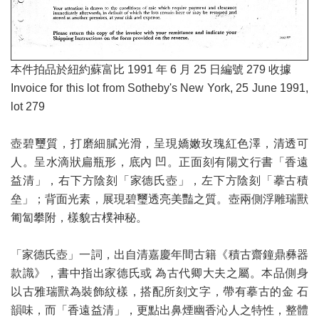
本件拍品於紐約蘇富比 1991 年 6 月 25 日編號 279 收據
Invoice for this lot from Sotheby's New York, 25 June 1991,
lot 279
壺碧璽質，打磨細膩光滑，呈現嬌嫩玫瑰紅色澤，清透可
人。呈水滴狀扁瓶形，底內 凹。正面刻有陽文行書「香遠
益清」，右下方陰刻「家德氏壺」，左下方陰刻「摹古積
垒」；背面光素，展現碧璽透亮美豔之質。壺兩側浮雕瑞獸
匍匐攀附，樣貌古樸神秘。
「家德氏壺」一詞，出自清嘉慶年間古籍《積古齋鐘鼎彝器
款識》，書中指出家德氏或 為古代卿大夫之屬。本品側身
以古雅瑞獸為裝飾紋樣，搭配所刻文字，帶有摹古的金 石
韻味，而「香遠益清」，更點出鼻煙幽香沁人之特性，整體