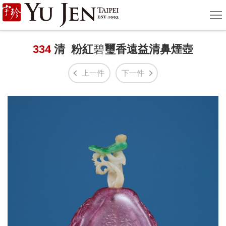
宇
選
單
珍
國
334
清 粉紅
碧
璽香遠益清鼻煙壺
際
上一件
下一件
藝
術
|
Yu
Jen
Taipei