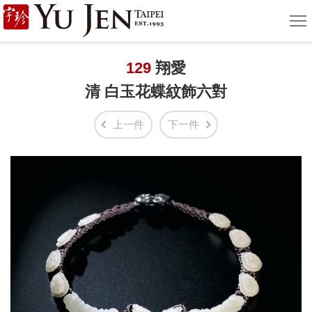
宇
選
單
珍
國
129
翔愛
清 白玉花蝶紋飾六對
際
藝
上一件
下一件
術
|
Yu
Jen
Taipei