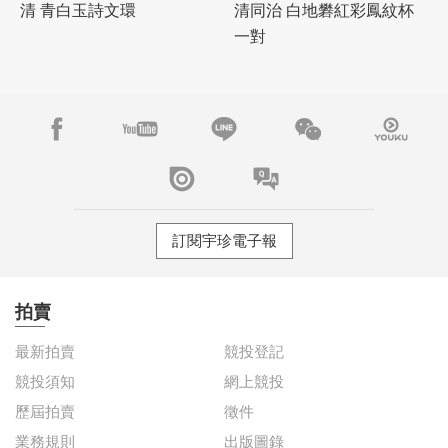
清 青白玉詩文環
清同治 白地礬紅彩鳳紋杯
一對
訂閱宇珍電子報
拍賣
最新拍賣
競投登記
競投須知
網上競投
歷屆拍賣
徵件
業務規則
出版圖錄