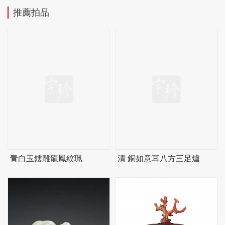
推薦拍品
青白玉鏤雕龍鳳紋珮
清 銅如意耳八方三足爐