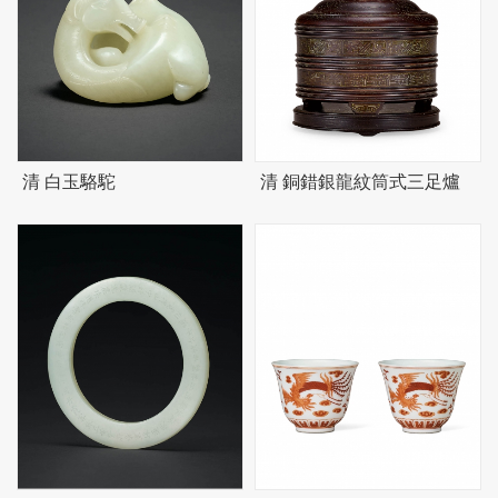
清 白玉駱駝
清 銅錯銀龍紋筒式三足爐