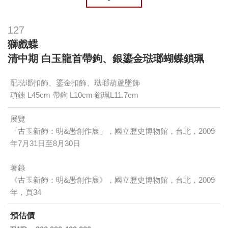
127
獅戲蝶
清中期 白玉龍首帶鉤、銀鎏金琺瑯蝴蝶鎖珮
配琺瑯扣飾、鎏金扣飾、琺瑯葫蘆墜飾
項鍊 L45cm 帶鉤 L10cm 鎖珮L11.7cm
展覽
「古玉新飾：明&愚創作展」，國立歷史博物館，台北，2009
年7月31日至8月30日
著錄
《古玉新飾：明&愚創作展》，國立歷史博物館，台北，2009
年，頁34
預估價