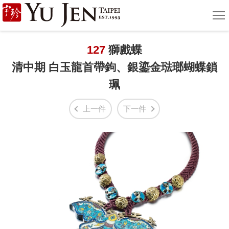
宇
選
單
珍
國
127
獅戲蝶
清中期 白玉龍首帶鉤、銀鎏金琺瑯蝴蝶鎖
際
珮
藝
術
上一件
下一件
|
Yu
Jen
Taipei