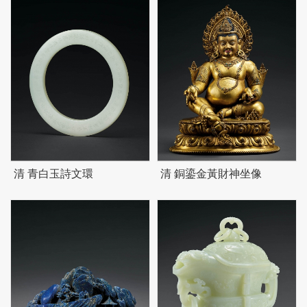
清 青白玉詩文環
清 銅鎏金黃財神坐像