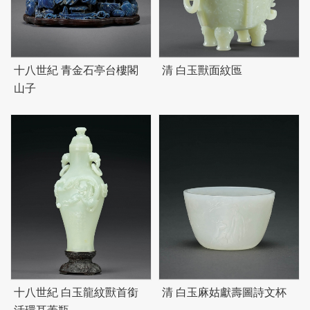
十八世紀 青金石亭台樓閣
清 白玉獸面紋匜
山子
十八世紀 白玉龍紋獸首銜
清 白玉麻姑獻壽圖詩文杯