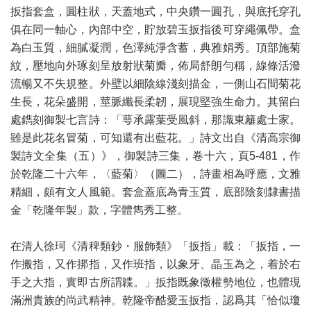
扳指套盒，圓柱狀，天蓋地式，中央鑽一圓孔，與底托穿孔
俱在同一軸心，內部中空，貯放碧玉扳指後可穿繩佩帶。盒
為白玉質，細膩凝潤，色澤純淨含蓄，典雅娟秀。頂部施菊
紋，壓地向外琢刻呈放射狀菊瓣，佈局舒朗勻稱，線條活潑
流暢又不失規整。外壁以細陰線淺刻描金，一側山石間菊花
生長，花朵盛開，莖脈纖長柔韌，展現堅強生命力。其留白
處鐫刻御製七言詩：「萼承露葉受風斜，那識東籬處士家。
雖是此花名冒菊，可知還有出藍花。」詩文出自《清高宗御
製詩文全集（五）》，御製詩三集，卷十六，頁5-481，作
於乾隆二十六年，〈藍菊〉（圖二），詩畫相為呼應，文雅
精細，頗有文人風範。套盒蓋底為青玉質，底部陰刻隸書描
金「乾隆年製」款，字體雋秀工整。
在清人徐珂《清稗類鈔・服飾類》「扳指」載：「扳指，一
作搬指，又作挷指，又作班指，以象牙、晶玉為之，着於右
手之大指，實即古所謂韘。」扳指既象徵權勢地位，也體現
滿洲貴族的尚武精神。乾隆帝酷愛玉扳指，認爲其「恰似瓊