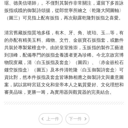
琚、德美信堪師」。不僅對其製作非常關注，還留下多首詠
扳指或韘的御製詩頌揚，從郎世寧所繪之〈乾隆大閱圖軸〉
（圖三）可見指上配有扳指，再次顯露乾隆對扳指之喜愛。
清宮舊藏扳指質地多樣，有木、牙、角、琥珀、玉…等，有
的亦配有精美玉料、織物、文竹、金嵌寶石扳指套，或數件
共裝於專製紫檀盒中。由於皇室推崇，玉扳指的製作工藝達
到頂峰，配備專門的扳指盒養護者更為珍稀。今北京故宮博
物院庋藏，清〈白玉扳指及套盒〉（圖四）、〈赤金嵌松石
鏤空扳指盒〉（圖五）及本件清乾隆〈白玉御製詩套盒〉可
資比對，然本件扳指及套盒皆琢飾相應之御製詩文與畫意圖
案，賦以當時宮廷文化和皇帝本人之氣質愛好、文化理想和
審美品味，更勝一籌，為實用器與觀賞器的完美結合。
上一件
下一件