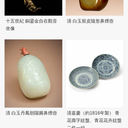
十五世紀 銅鎏金自在觀音
清 白玉留皮隨形鼻煙壺
坐像
清 白玉丹鳳朝陽圖鼻煙壺
清嘉慶（約1816年製） 青
花壽字紋盤、青花花卉紋盤
二件一組