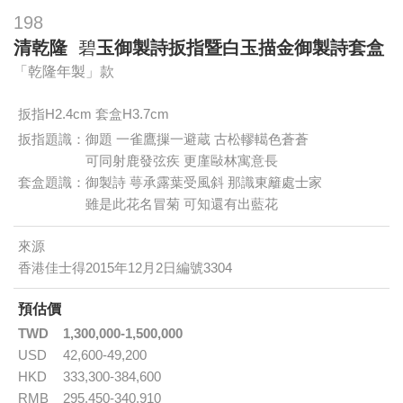
198
清乾隆
碧
玉御製詩扳指暨白玉描金御製詩套盒
「乾隆年製」款
扳指H2.4cm 套盒H3.7cm
扳指題識：御題 一雀鷹摷一避蔵 古松轇轕色蒼蒼
可同射鹿發弦疾 更廑敺林寓意長
套盒題識：御製詩 萼承露葉受風斜 那識東籬處士家
雖是此花名冒菊 可知還有出藍花
來源
香港佳士得2015年12月2日編號3304
預估價
TWD
1,300,000-1,500,000
USD
42,600-49,200
HKD
333,300-384,600
RMB
295,450-340,910