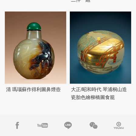
清 瑪瑙蘇作得利圖鼻煙壺
大正/昭和時代 琴浦桐山造
瓷胎色繪柳橋圖食籠