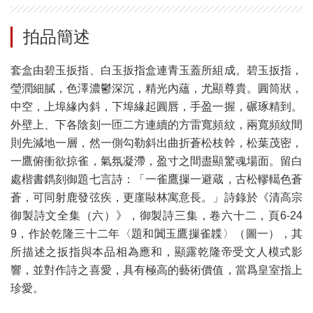
拍品簡述
套盒由碧玉扳指、白玉扳指盒連青玉蓋所組成。碧玉扳指，
瑩潤細膩，色澤濃鬱深沉，精光內蘊，尤顯尊貴。圓筒狀，
中空，上埠緣內斜，下埠緣起圓唇，手盈一握，碾琢精到。
外壁上、下各陰刻一匝二方連續的方雷寬頻紋，兩寬頻紋間
則先減地一層，然一側勾勒斜出曲折蒼松枝幹，松葉茂密，
一鷹俯衝欲掠雀，氣氛凝滯，盈寸之間盡顯驚魂場面。留白
處楷書鐫刻御題七言詩：「一雀鷹摷一避蔵，古松轇轕色蒼
蒼，可同射鹿發弦疾，更廑敺林寓意長。」詩錄於《清高宗
御製詩文全集（六）》，御製詩三集，卷六十二，頁6-24
9，作於乾隆三十二年〈題和闐玉鷹摷雀韘〉（圖一），其
所描述之扳指與本品相為應和，顯露乾隆帝受文人模式影
響，並對作詩之喜愛，具有極高的藝術價值，當爲皇室指上
珍愛。