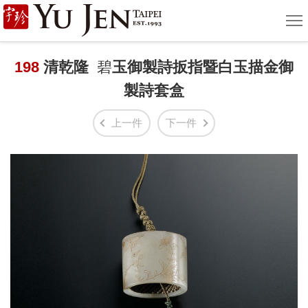
宇
選
單
珍
國
198
清乾隆
碧
玉御製詩扳指暨白玉描金御
製詩套盒
際
藝
上一件
下一件
術
|
Yu
Jen
Taipei