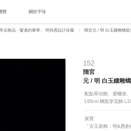
瀏覽
關於宇珍
帝后飾品 - 鬢邊的奢華」 明與愚設計珍藏
隋宮元 / 明 白玉鏤雕
152
隋宮
元 / 明 白玉鏤
配點翠頭飾、蜜蠟珠
L95cm 螭龍穿花飾 L10
展覽
「古玉新飾：明&愚創作