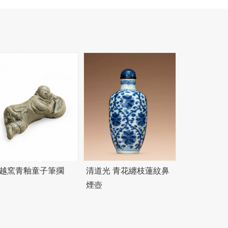
 越窯青釉童子筆擱
清道光 青花纏枝蓮紋鼻
煙壺