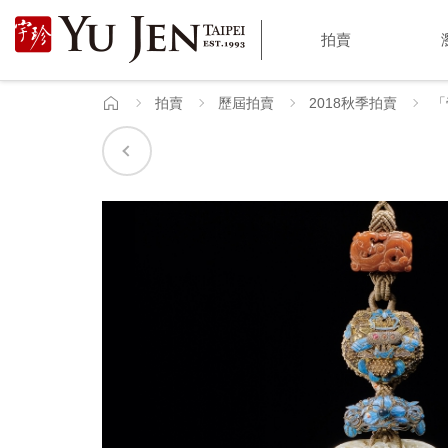
宇
拍賣
珍
國
拍賣
歷屆拍賣
2018秋季拍賣
「
首
頁
際
藝
術
|
Yu
Jen
Taipei