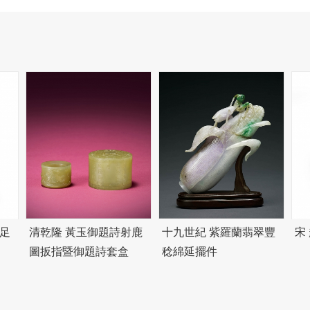
足
清乾隆 黃玉御題詩射鹿
十九世紀 紫羅蘭翡翠豐
宋
圖扳指暨御題詩套盒
稔綿延擺件