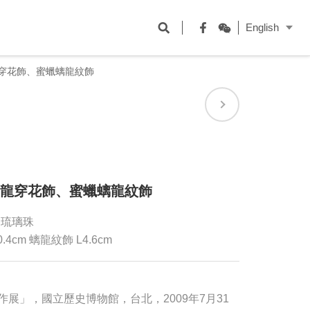
開
English
啟
Facebook
WeChat
搜
螭龍穿花飾、蜜蠟螭龍紋飾
尋
欄
位
雕螭龍穿花飾、蜜蠟螭龍紋飾
、琉璃珠
.4cm 螭龍紋飾 L4.6cm
展」，國立歷史博物館，台北，2009年7月31