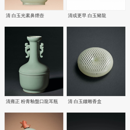
清 白玉光素鼻煙壺
清或更早 白玉豬龍
清雍正 粉青釉盤口龍耳瓶
清 白玉鏤雕香盒