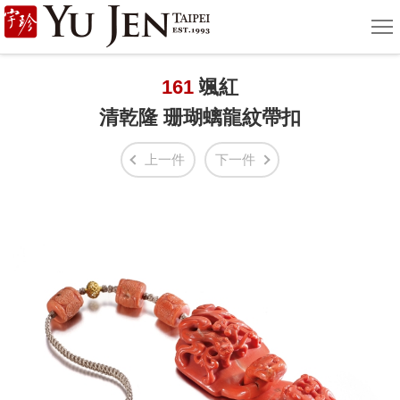
宇
選
單
珍
國
161
颯紅
清乾隆 珊瑚螭龍紋帶扣
際
藝
上一件
下一件
術
|
Yu
Jen
Taipei