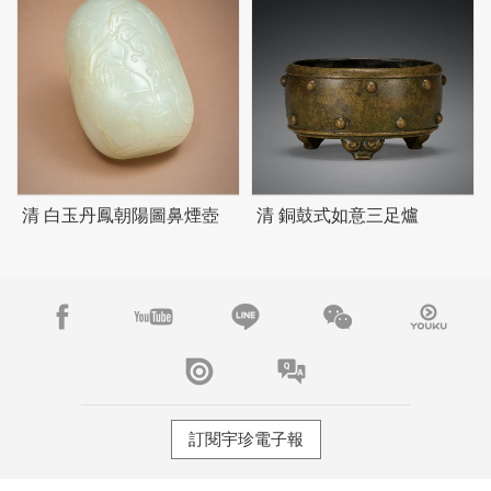
清 白玉丹鳳朝陽圖鼻煙壺
清 銅鼓式如意三足爐
訂閱宇珍電子報