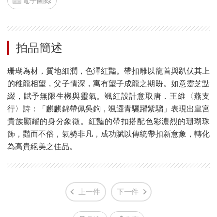
電子圖錄
拍品簡述
珊瑚為材，質地細潤，色澤紅豔。帶扣雕以龍首與趴伏其上
的稚龍相望，父子情深，寓有望子成龍之期盼。如意靈芝點
綴，賦予無限生機與靈氣。颯紅設計意取唐．王維〈燕支
行〉詩：「麒麒錦帶佩吳鉤，颯遝青驪躍紫騮」表現出皇宮
貴族顯耀的身分象徵。紅豔的帶扣搭配色彩濃烈的珊瑚珠
飾，豔而不俗，氣勢非凡，成功賦以傳統帶扣新意象，轉化
為高貴絕美之佳品。
上一件
下一件