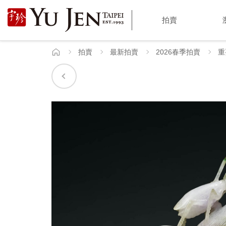
宇
拍賣
珍
國
拍賣
最新拍賣
2026春季拍賣
重
首
頁
際
藝
術
|
Yu
Jen
Taipei