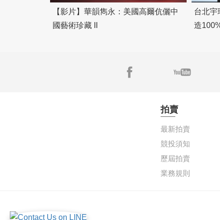
【影片】華韻雋永：美國高爾伉儷中
台北宇
國藝術珍藏 II
造10
拍賣
最新拍賣
競投須知
歷屆拍賣
業務規則