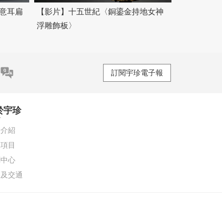
如意耳扁
【影片】十五世紀〈銅鎏金持地女神
浮雕飾板〉
訂閱宇珍電子報
於宇珍
珍介紹
務項目
聞中心
絡及交通