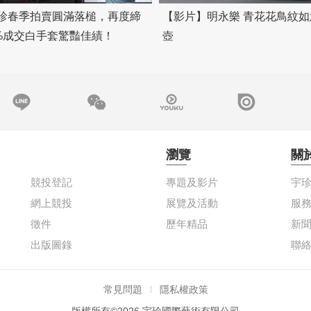
珍春季拍賣圓滿落槌，再度締
【影片】明永樂 青花花鳥紋
0%成交白手套驚豔佳績！
壺
瀏覽
關
競投登記
專題及影片
宇
網上競投
展覽及活動
服
徵件
歷年精品
新
出版圖錄
聯
常見問題
隱私權政策
版權所有©2026 宇珍國際藝術有限公司