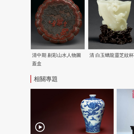
清中期 剔彩山水人物圖
清 白玉螭龍靈芝紋杯
蓋盒
相關專題