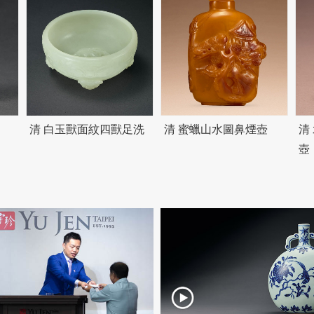
清 白玉獸面紋四獸足洗
清 蜜蠟山水圖鼻煙壺
清
壺