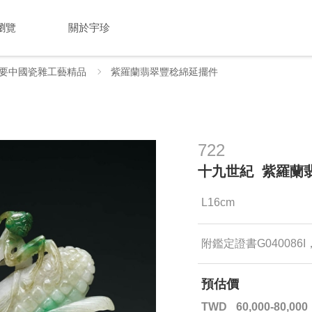
瀏覽
關於宇珍
要中國瓷雜工藝精品
紫羅蘭翡翠豐稔綿延擺件
722
十九世紀 紫羅蘭
L16cm
附鑑定證書G04008
預估價
TWD
60,000-80,000