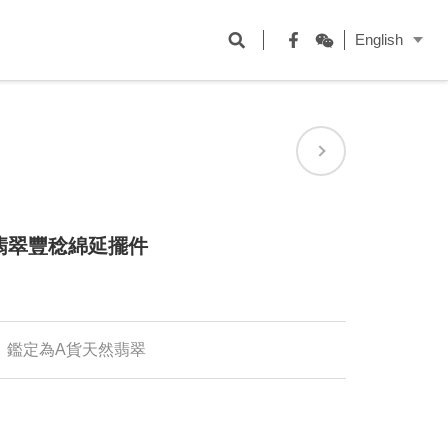
開
English
啟
Facebook
WeChat
搜
尋
欄
位
翡翠豐稔綿延擺件
6I，鑑定為A貨天然翡翠