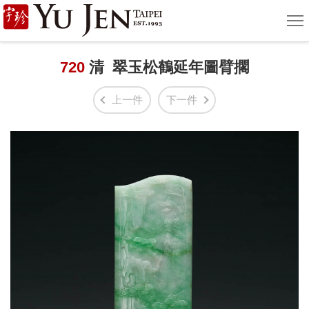
宇
選
單
珍
國
720
清 翠玉松鶴延年圖臂擱
際
上一件
下一件
藝
術
|
Yu
Jen
Taipei