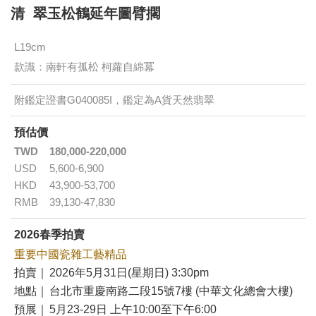
清 翠玉松鶴延年圖臂擱
L19cm
款識：南軒有孤松 柯蘿自綿冪
附鑑定證書G040085I，鑑定為A貨天然翡翠
預估價
TWD
180,000-220,000
USD
5,600-6,900
HKD
43,900-53,700
RMB
39,130-47,830
2026春季拍賣
重要中國瓷雜工藝精品
拍賣｜
2026年5月31日(星期日) 3:30pm
地點｜
台北市重慶南路二段15號7樓 (中華文化總會大樓)
預展｜
5月23-29日 上午10:00至下午6:00