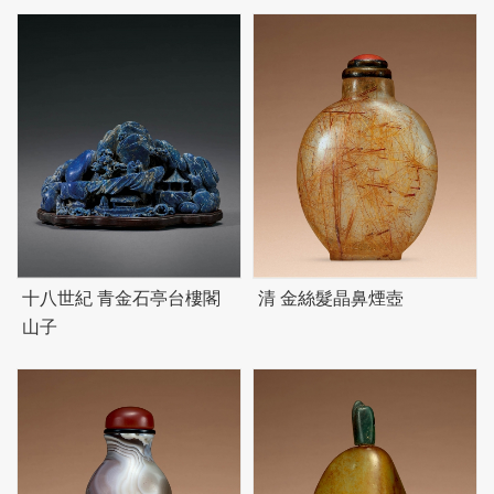
十八世紀 青金石亭台樓閣
清 金絲髮晶鼻煙壺
山子