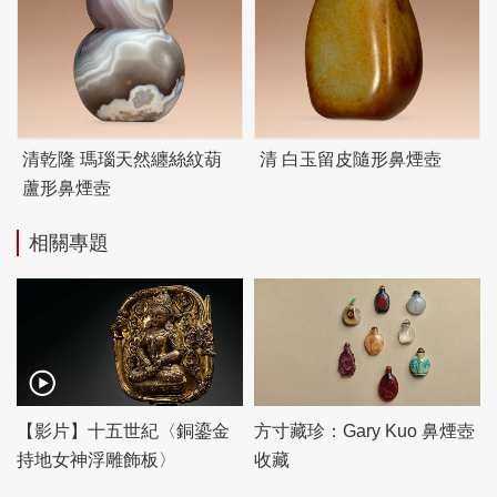
清乾隆 瑪瑙天然纏絲紋葫
清 白玉留皮隨形鼻煙壺
蘆形鼻煙壺
相關專題
【影片】十五世紀〈銅鎏金
方寸藏珍：Gary Kuo 鼻煙壺
持地女神浮雕飾板〉
收藏