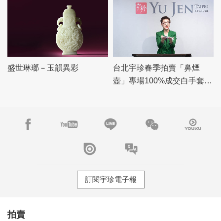
盛世琳瑯－玉韻異彩
台北宇珍春季拍賣「鼻煙
壺」專場100%成交白手套，
「瓷雜」專場佳績頻傳
訂閱宇珍電子報
拍賣