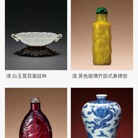
清 白玉莨苕葉紋杯
清 黃色玻璃竹節式鼻煙壺