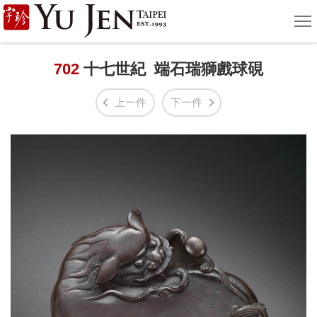
宇
選
單
珍
國
702
十七世紀 端石瑞獅戲球硯
際
上一件
下一件
藝
術
|
Yu
Jen
Taipei