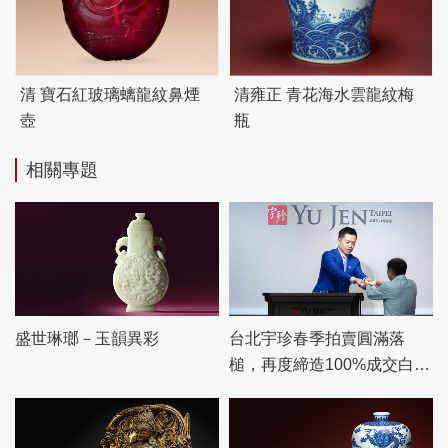
清 寶石紅玻璃螭龍紋鼻煙
清雍正 青花海水雲龍紋梅
壺
瓶
相關專題
盛世琳瑯－玉韻異彩
台北宇珍春季拍賣圓滿落
槌，再度締造100%成交白手
套驚豔佳績！