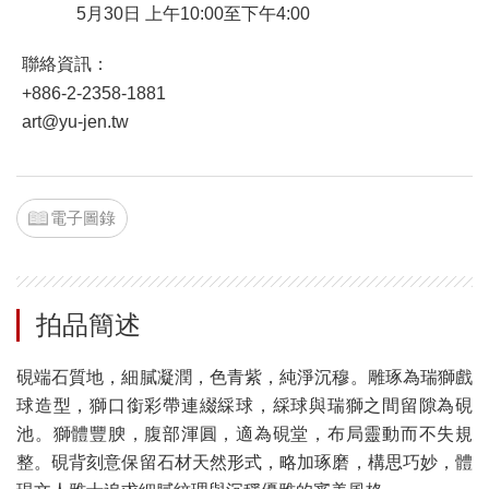
5月30日 上午10:00至下午4:00
聯絡資訊：
+886-2-2358-1881
art@yu-jen.tw
電子圖錄
拍品簡述
硯端石質地，細膩凝潤，色青紫，純淨沉穆。雕琢為瑞獅戲
球造型，獅口銜彩帶連綴綵球，綵球與瑞獅之間留隙為硯
池。獅體豐腴，腹部渾圓，適為硯堂，布局靈動而不失規
整。硯背刻意保留石材天然形式，略加琢磨，構思巧妙，體