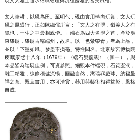
現文人雅士追求細膩紋理與沉穩優雅的審美風格。
文人筆耕，以硯為田。至明代，硯由實用轉向玩賞，文人玩
硯之風盛行，正如陳繼儒所言：「文人之有硯，猶美人之有
鏡也，一生之中最相親傍。」端石為四大名硯之首，產於廣
東肇慶，肇慶古稱端州，故名。以「色紫帶青」者為上品，
並以「下墨如風、發墨不損毫」特性聞名。北京故宮博物院
庋藏康熙十八年（1679年）〈端石雙龍硯〉（圖一），與
本品皆為端硯佳例，可資參照。細觀本件端硯，石質凝潤，
雕工精雅，線條穩健流暢，圓融自然，寓瑞獅戲球、納福呈
祥之意。既宜書用，亦可清賞，器用與藝術相得益彰，風格
自成。