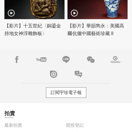
【影片】十五世紀〈銅鎏金
【影片】華韻雋永：美國高
持地女神浮雕飾板〉
爾伉儷中國藝術珍藏 II
訂閱宇珍電子報
拍賣
最新拍賣
競投登記