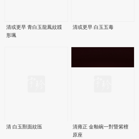
清或更早 青白玉龍鳳紋韘
清或更早 白玉五毒
形珮
清 白玉獸面紋匜
清雍正 金釉碗一對暨紫檀
原座