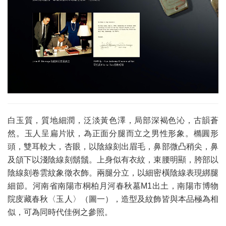
白玉質，質地細潤，泛淡黃色澤，局部深褐色沁，古韻蒼
然。玉人呈扁片狀，為正面分腿而立之男性形象。橢圓形
頭，雙耳較大，杏眼，以陰線刻出眉毛，鼻部微凸稍尖，鼻
及頜下以淺陰線刻鬍鬚。上身似有衣紋，束腰明顯，胯部以
陰線刻卷雲紋象徵衣飾。兩腿分立，以細密橫陰線表現綁腿
細節。河南省南陽市桐柏月河春秋墓M1出土，南陽市博物
院庋藏春秋〈玉人〉（圖一），造型及紋飾皆與本品極為相
似，可為同時代佳例之參照。