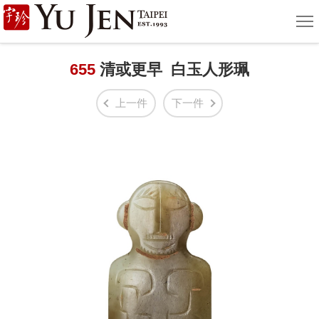
宇
選
單
珍
國
655
清或更早 白玉人形珮
際
上一件
下一件
藝
術
|
Yu
Jen
Taipei