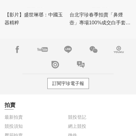
套驚豔佳績！
【影片】盛世琳瑯：中國玉
台北宇珍春季拍賣「鼻煙
器精粹
壺」專場100%成交白手套，
「瓷雜」專場佳績頻傳
訂閱宇珍電子報
拍賣
最新拍賣
競投登記
競投須知
網上競投
歷屆拍賣
徵件