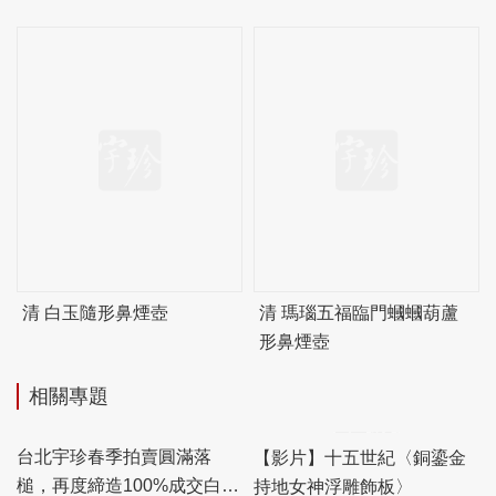
清 白玉隨形鼻煙壺
清 瑪瑙五福臨門蟈蟈葫蘆
形鼻煙壺
相關專題
台北宇珍春季拍賣圓滿落
【影片】十五世紀〈銅鎏金
槌，再度締造100%成交白手
持地女神浮雕飾板〉