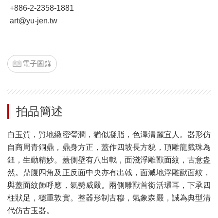
+886-2-2358-1881
art@yu-jen.tw
電子圖錄
拍品簡述
白玉質，質地緻密瑩潤，猶似凝脂，色澤清麗宜人。器形仿
自商周青銅鼎，鼎身方正，蓋作四坡長方貌，頂雕龍戲珠為
鈕，生動精妙。蓋側壁有八出戟，面淺浮雕獸面紋，古意盎
然。鼎腹四角及正反面中央亦有出戟，面減地浮雕獸面紋，
與蓋面紋飾呼應，氣勢威嚴。兩側雕獸首銜活環耳，下承四
柱狀足，穩重敦實。整器形制古穆，氣象森嚴，誠為典型清
代仿古玉器。