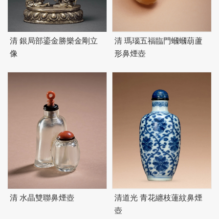
清 銀局部鎏金勝樂金剛立
清 瑪瑙五福臨門蟈蟈葫蘆
像
形鼻煙壺
清 水晶雙聯鼻煙壺
清道光 青花纏枝蓮紋鼻煙
壺