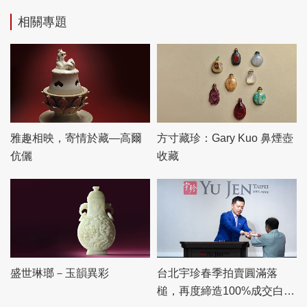
相關專題
雅趣相映，寄情於藏—高爾
方寸藏珍：Gary Kuo 鼻煙壺
伉儷
收藏
盛世琳瑯－玉韻異彩
台北宇珍春季拍賣圓滿落
槌，再度締造100%成交白手