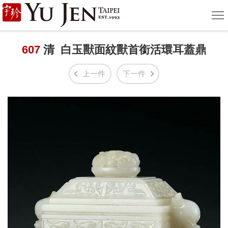
宇
選
單
珍
國
607
清 白玉獸面紋獸首銜活環耳蓋鼎
際
上一件
下一件
藝
術
|
Yu
Jen
Taipei