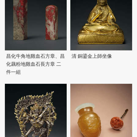
昌化牛角地雞血石方章、昌
清 銅鎏金上師坐像
化藕粉地雞血石長方章 二
件一組