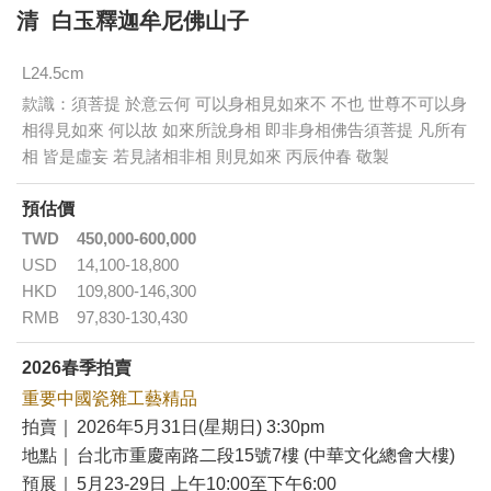
清 白玉釋迦牟尼佛山子
L24.5cm
款識：須菩提 於意云何 可以身相見如來不 不也 世尊不可以身
相得見如來 何以故 如來所說身相 即非身相佛告須菩提 凡所有
相 皆是虛妄 若見諸相非相 則見如來 丙辰仲春 敬製
預估價
TWD
450,000-600,000
USD
14,100-18,800
HKD
109,800-146,300
RMB
97,830-130,430
2026春季拍賣
重要中國瓷雜工藝精品
拍賣｜
2026年5月31日(星期日) 3:30pm
地點｜
台北市重慶南路二段15號7樓 (中華文化總會大樓)
預展｜
5月23-29日 上午10:00至下午6:00