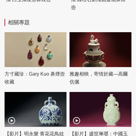
壺
相關專題
方寸藏珍：Gary Kuo 鼻煙壺
雅趣相映，寄情於藏—高爾
收藏
伉儷
【影片】明永樂 青花花鳥紋
【影片】盛世琳瑯：中國玉