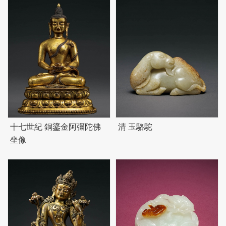
十七世紀 銅鎏金阿彌陀佛
清 玉駱駝
坐像