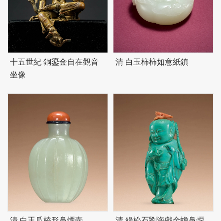
十五世紀 銅鎏金自在觀音
清 白玉柿柿如意紙鎮
坐像
清 白玉瓜棱形鼻煙壺
清 綠松石劉海戲金蟾鼻煙