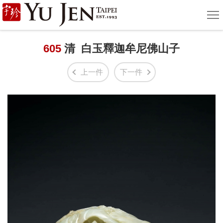
宇
選
單
珍
國
605
清 白玉釋迦牟尼佛山子
際
上一件
下一件
藝
術
|
Yu
Jen
Taipei