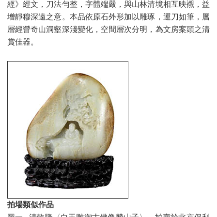
經》經文，刀法勻整，字體端嚴，與山林清境相互映襯，益
增靜穆深遠之意。本品依原石外形加以雕琢，運刀如筆，層
層經營奇山洞壑深淺變化，空間層次分明，為文房案頭之清
賞佳器。
拍場類似作品