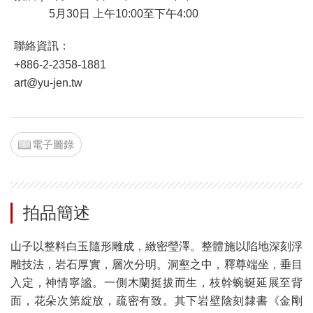
5月30日 上午10:00至下午4:00
聯絡資訊：
+886-2-2358-1881
art@yu-jen.tw
電子圖錄
拍品簡述
山子以整料白玉隨形雕成，緻密瑩澤。整體施以陷地深刻浮
雕技法，岩石厚實，層次分明。洞壑之中，釋尊端坐，垂目
入定，神情寧謐。一側木蘭挺拔而生，枝幹蜿蜒延展至背
面，花朵次第綻放，疏密有致。其下岩壁陰刻隸書《金剛