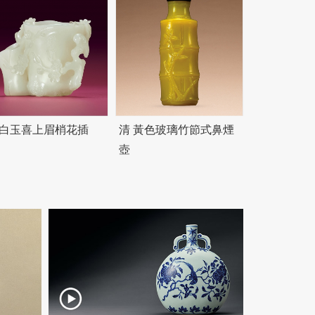
 白玉喜上眉梢花插
清 黃色玻璃竹節式鼻煙
壺