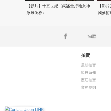
【影片】十五世紀〈銅鎏金持地女神
【影片
浮雕飾板〉
國藝術珍
拍賣
最新拍賣
競投須知
歷屆拍賣
業務規則