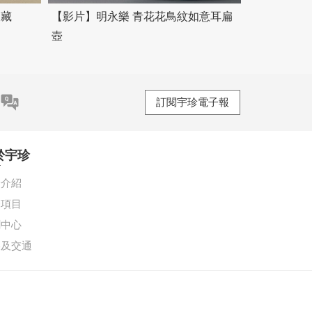
收藏
【影片】明永樂 青花花鳥紋如意耳扁
壺
訂閱宇珍電子報
於宇珍
珍介紹
務項目
聞中心
絡及交通