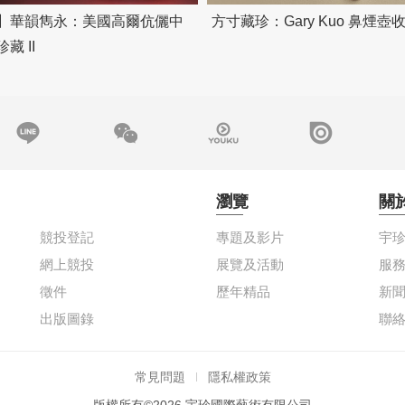
】華韻雋永：美國高爾伉儷中
方寸藏珍：Gary Kuo 鼻煙壺
藏 II
瀏覽
關
競投登記
專題及影片
宇
網上競投
展覽及活動
服
徵件
歷年精品
新
出版圖錄
聯
常見問題
隱私權政策
版權所有©2026 宇珍國際藝術有限公司