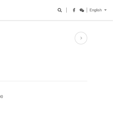
開
English
啟
Facebook
WeChat
搜
尋
欄
位
00