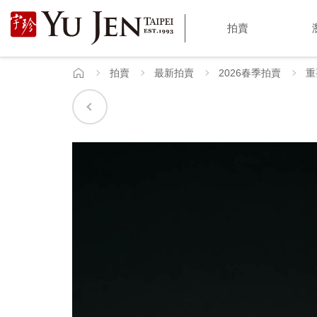
宇
拍賣
珍
國
拍賣
最新拍賣
2026春季拍賣
重
首
頁
際
藝
術
|
Yu
Jen
Taipei