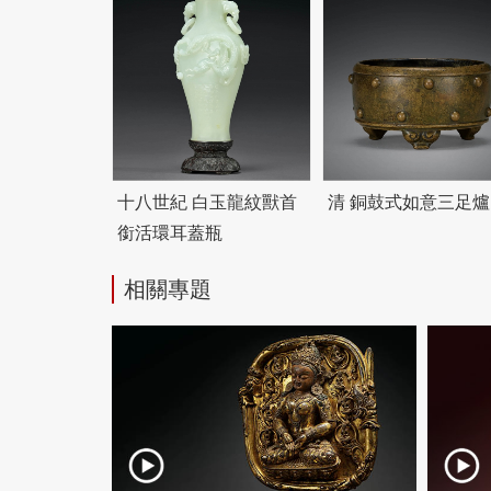
十八世紀 白玉龍紋獸首
清 銅鼓式如意三足爐
銜活環耳蓋瓶
相關專題