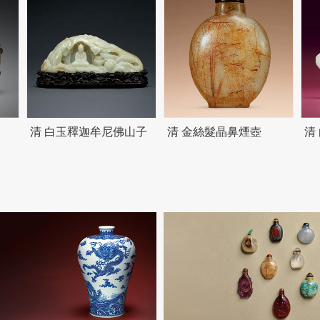
清 白玉釋迦牟尼佛山子
清 金絲髮晶鼻煙壺
清