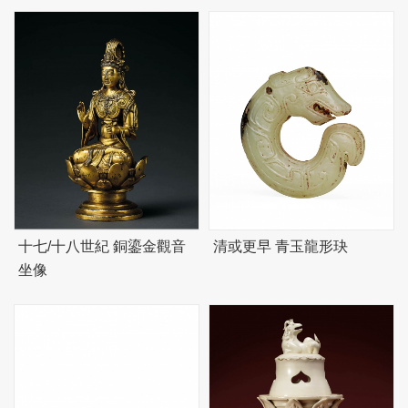
十七/十八世紀 銅鎏金觀音
清或更早 青玉龍形玦
坐像