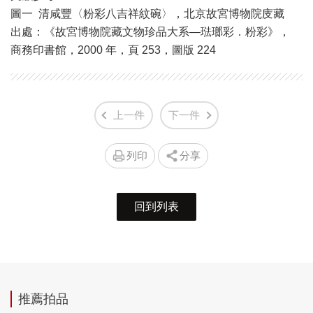
圖一 清咸豐〈粉彩八吉祥紋碗〉，北京故宮博物院庋藏
出處：《故宮博物院藏文物珍品大系—琺瑯彩．粉彩》，
商務印書館，2000 年，頁 253，圖版 224
上一件
下一件
列印
分享
回到列表
推薦拍品