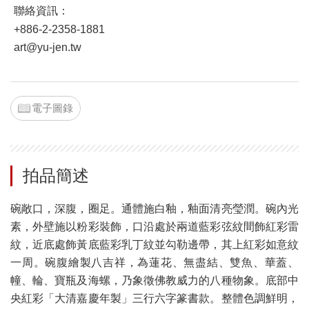
聯絡資訊：
+886-2-2358-1881
art@yu-jen.tw
電子圖錄
拍品簡述
碗敞口，深腹，圈足。通體施白釉，釉面清亮瑩潤。碗內光
素，外壁施以粉彩裝飾，口沿處於兩道藍彩弦紋間飾紅彩雷
紋，近底處飾黃底藍彩乳丁紋並勾勒邊帶，其上紅彩如意紋
一周。碗腹繪製八吉祥，為蓮花、無盡結、雙魚、華蓋、
幢、輪、寶瓶及海螺，乃象徵佛教威力的八種物象。底部中
央紅彩「大清嘉慶年製」三行六字篆書款。整體色調鮮明，