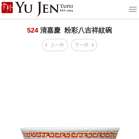
宇
選
單
珍
國
524
清嘉慶 粉彩八吉祥紋碗
際
上一件
下一件
藝
術
|
Yu
Jen
Taipei