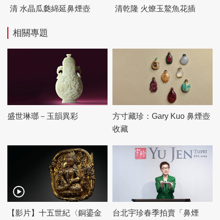
清 水晶瓜瓞綿延鼻煙壺
清乾隆 火燎玉鰲魚花插
相關專題
盛世琳瑯－玉韻異彩
方寸藏珍：Gary Kuo 鼻煙壺
收藏
【影片】十五世紀〈銅鎏金
台北宇珍春季拍賣「鼻煙