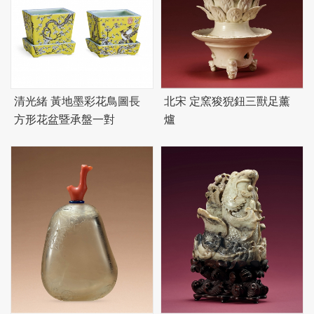
清光緒 黃地墨彩花鳥圖長
北宋 定窯狻猊鈕三獸足薰
方形花盆暨承盤一對
爐