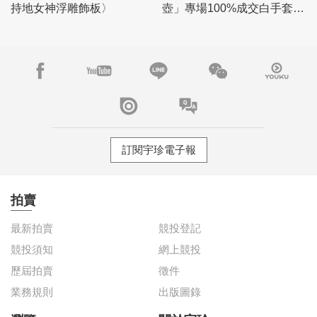
持地女神浮雕飾板〉
壺」專場100%成交白手套，
「瓷雜」專場佳績頻傳
訂閱宇珍電子報
拍賣
最新拍賣
競投登記
競投須知
網上競投
歷屆拍賣
徵件
業務規則
出版圖錄