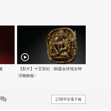
儷
【影片】十五世紀〈銅鎏金持地女神
浮雕飾板〉
訂閱宇珍電子報