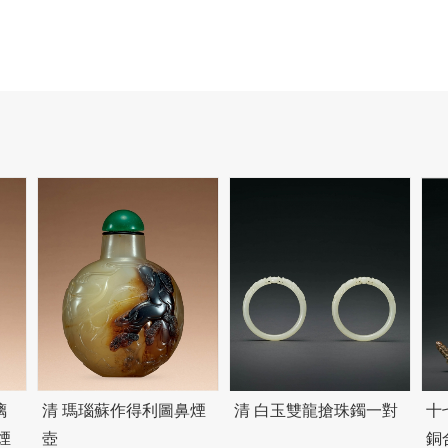
璃
清 瑪瑙蘇作得利圖鼻煙
清 白玉雙龍搶珠鐲一對
十
煙
壺
銅