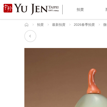
宇
拍賣
珍
國
拍賣
最新拍賣
2026春季拍賣
微
首
頁
際
藝
術
|
Yu
Jen
Taipei