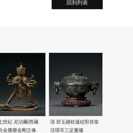
回到列表
七世紀 尼泊爾/西藏
清
碧
玉纏枝蓮紋獸首銜
合金勝樂金剛立像
活環耳三足薰爐