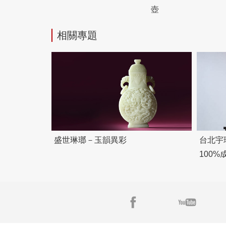
壺
相關專題
盛世琳瑯－玉韻異彩
台北宇
100
頻傳