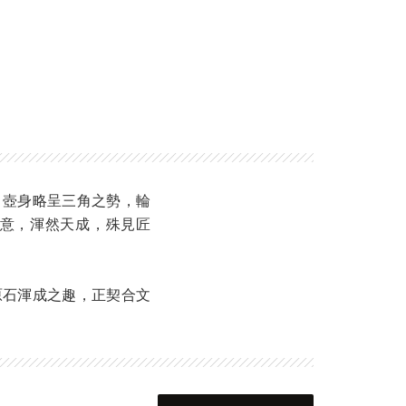
，壺身略呈三角之勢，輪
意，渾然天成，殊見匠
原石渾成之趣，正契合文