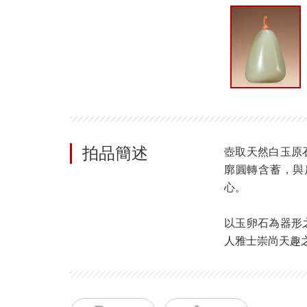
拍品簡述
壺取天然白玉原
廓圓轉含蓄，與
心。
以玉卵石為器形
人雅士崇尚天趣