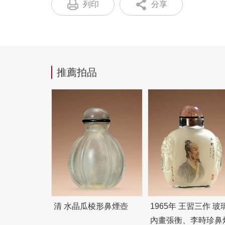
列印
分享
推薦拍品
清 水晶瓜棱形鼻煙壺
1965年 王習三作 玻
內畫張衡、李時珍鼻