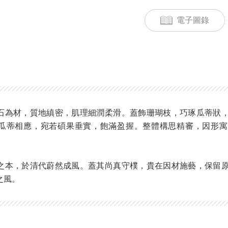
電子圖錄
石為材，質地縝密，肌理細潤柔滑。蓋飾珊瑚枝，巧琢瓜蒂狀
瓜蒂相應，宛若碩果垂實，飽滿盈握。整體構思精審，因形寓
之本，於清代蔚然成風。蓋其尚真守樸，貴在因材施藝，保留
之風。