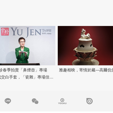
珍春季拍賣「鼻煙壺」專場
雅趣相映，寄情於藏—高爾伉
%成交白手套，「瓷雜」專場佳績