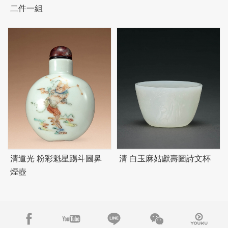
二件一組
清道光 粉彩魁星踢斗圖鼻
清 白玉麻姑獻壽圖詩文杯
煙壺