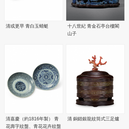
清或更早 青白玉蜻蜓
十八世紀 青金石亭台樓閣
山子
清嘉慶（約1816年製） 青
清 銅錯銀龍紋筒式三足爐
花壽字紋盤、青花花卉紋盤