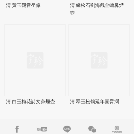
清 黃玉觀音坐像
清 綠松石劉海戲金蟾鼻煙
壺
清 白玉梅花詩文鼻煙壺
清 翠玉松鶴延年圖臂擱