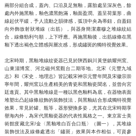
兩部分組合成，蓋內、口沿及足無釉，露胎處呈深灰色，餘
處內外施黑釉，釉色濃黑飽滿，釉面盈潤。蓋呈荷葉形，曲
線起伏平緩，予人流動之韻律感，弧頂中央為蒂鈕，自蓋鈕
向外飾放射狀堆線（出筋），與器身簡潔肅穆之堆線紋結
合，線條勁利勻順，上下呼應。再施黑釉後，出筋線條在黑
釉下透出褐色立體感與層次感，形成鏽斑的獨特視覺效果。
北宋時期，黑釉堆線紋瓷器已見於陝西銅川黃堡鎮耀州窯、
山東淄博窯、河北磁州窯觀台二期等地。北宋《元豐九域
志》和《宋史．地理志》皆記載宋神宗元豐年間及宋徽宗崇
寧年間，耀州窯以生產精美的青瓷和黑釉瓷聞名，並曾向宮
廷進貢。其中黑釉堆線是一種以黑色釉料為底，在器物表面
堆塑出凸起線條紋飾的裝飾技法，與黑釉結合形成獨特視覺
效果，常見於罐、瓶等，器形變換多姿，尤其在北宋時期享
譽海內外，為宋代黑釉瓷器的代表性風格之一。東京富士美
術館庋藏北宋/金〈黑釉堆白百合口瓶〉（圖一），其堆線
裝飾技法及線條處透出「鏽斑」效果與本作相似，可資參