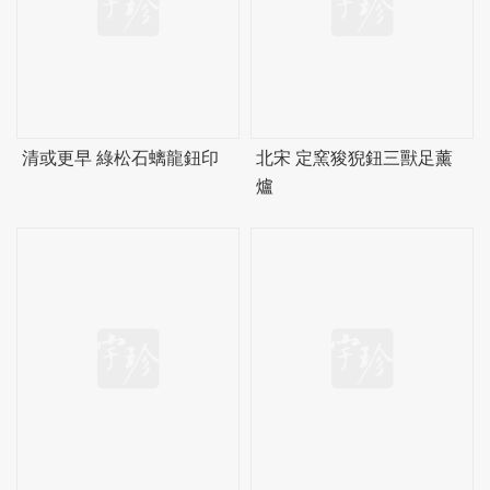
清或更早 綠松石螭龍鈕印
北宋 定窯狻猊鈕三獸足薰
爐