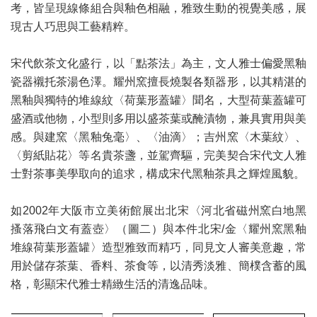
考，皆呈現線條組合與釉色相融，雅致生動的視覺美感，展
現古人巧思與工藝精粹。
宋代飲茶文化盛行，以「點茶法」為主，文人雅士偏愛黑釉
瓷器襯托茶湯色澤。耀州窯擅長燒製各類器形，以其精湛的
黑釉與獨特的堆線紋〈荷葉形蓋罐〉聞名，大型荷葉蓋罐可
盛酒或他物，小型則多用以盛茶葉或醃漬物，兼具實用與美
感。與建窯〈黑釉兔毫〉、〈油滴〉；吉州窯〈木葉紋〉、
〈剪紙貼花〉等名貴茶盞，並駕齊驅，完美契合宋代文人雅
士對茶事美學取向的追求，構成宋代黑釉茶具之輝煌風貌。
如2002年大阪市立美術館展出北宋〈河北省磁州窯白地黑
搔落飛白文有蓋壺〉（圖二）與本件北宋/金〈耀州窯黑釉
堆線荷葉形蓋罐〉造型雅致而精巧，同見文人審美意趣，常
用於儲存茶葉、香料、茶食等，以清秀淡雅、簡樸含蓄的風
格，彰顯宋代雅士精緻生活的清逸品味。