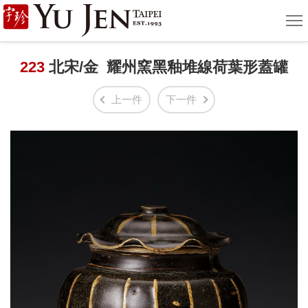
宇
選
單
珍
國
223
北宋/金 耀州窯黑釉堆線荷葉形蓋罐
際
上一件
下一件
藝
術
|
Yu
Jen
Taipei