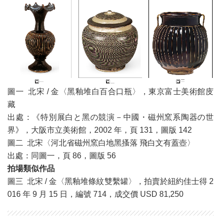
圖一 北宋 / 金〈黑釉堆白百合口瓶〉，東京富士美術館庋
藏
出處：《特別展白と黑の競演－中國・磁州窯系陶器の世
界》，大阪市立美術館，2002 年，頁 131，圖版 142
圖二 北宋〈河北省磁州窯白地黑搔落 飛白文有蓋壺〉
出處：同圖一，頁 86，圖版 56
拍場類似作品
圖三 北宋 / 金〈黑釉堆條紋雙繫罐〉，拍賣於紐約佳士得 2
016 年 9 月 15 日，編號 714，成交價 USD 81,250