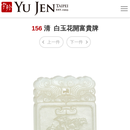
宇
選
單
珍
國
156
清 白玉花開富貴牌
際
上一件
下一件
藝
術
|
Yu
Jen
Taipei