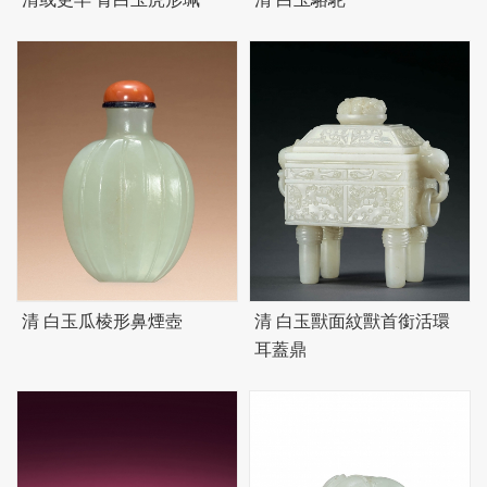
清 白玉瓜棱形鼻煙壺
清 白玉獸面紋獸首銜活環
耳蓋鼎