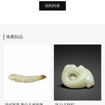
回到列表
推薦拍品
清或更早 青白玉虎形珮
清 白玉駱駝