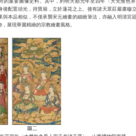
尚的重要圖像史料。其中，約明天順元年至四年〈大梵無色界
身後配置頭光，持寶扇，立於蓮花之上。後有諸天眾莊嚴肅穆
果與本品相似，不僅承襲宋元繪畫的細緻筆法，亦融入明清宮
飾，展現華麗精緻的宗教繪畫風格。