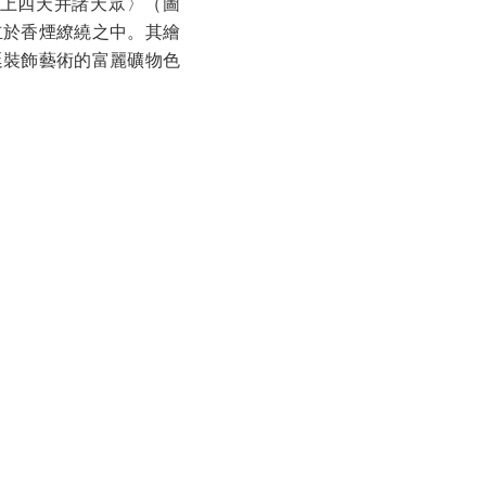
上四天并諸天眾〉（圖
立於香煙繚繞之中。其繪
廷裝飾藝術的富麗礦物色