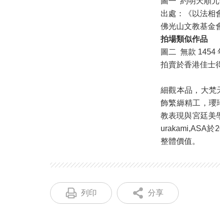
圖一 約明天順
出處：《以法相
佛光山文教基金會，2
拍場類似作品
圖二 無款 14
拍賣於香港佳士得 20
細觀本品，大梵
飾繁縟精工，瓔
教表現與宮廷美
urakami,
整體價值。
列印
分享