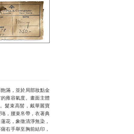
而飽滿，並於局部妝點金
有的雍容氣度。畫面主體
。髮束高髻，戴華麗寶
瓔珞，腰束帛帶，衣著典
白蓮花，象徵清淨無染，
菩薩右手舉至胸前結印，