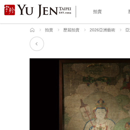
宇
拍賣
珍
國
拍賣
歷屆拍賣
2026亞洲藝術
亞
首
頁
際
藝
術
|
Yu
Jen
Taipei