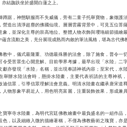
，亦結跏趺坐於盛開白蓮之上。
獅蹲踞，神態馴服而不失威儀，旁有二童子托舉寶物，象徵護
，營造出清淨超塵的佛國仙境。層層雲霧背景中，可見五位菩
意象，並深化主尊的崇高地位。整體人物衣飾與瓔珞細節描繪
中蘊含流動之美，充分展現成熟而內斂的筆法風格，堪為古代佛
佛教中，儀式最隆重、功德最殊勝的法會，除了施食，普令一
可令受苦眾生心開意解。目前學界考據，最早出現「水陸」二
文獻亦發現「水陸」名稱，並出現奉請神祇內容；至宋代，水
在舉辦水陸法會時，懸掛水陸畫，主要代表祈請的主尊神祇，
啟迪信眾，引導信眾理解法會意義。明清水陸畫在繼承唐宋道
，人物形象平易近人，用色明亮富麗，注重裝飾效果，形成兼
之寶寧寺水陸畫，為明代宮廷佛教繪畫中最負盛名的一組作品
設色，以及細緻入微的描繪著稱，不僅為佛教藝術之瑰寶，亦