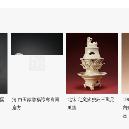
擺
清 白玉鏤雕福祿壽喜圖
北宋 定窯狻猊鈕三獸足
1
扁方
薰爐
內
壺