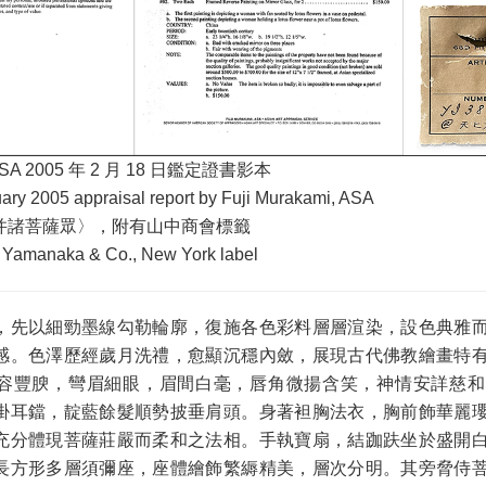
i, ASA 2005 年 2 月 18 日鑑定證書影本
ary 2005 appraisal report by Fuji Murakami, ASA
并諸菩薩眾〉，附有山中商會標籤
Yamanaka & Co., New York label
，先以細勁墨線勾勒輪廓，復施各色彩料層層渲染，設色典雅
感。色澤歷經歲月洗禮，愈顯沉穩內斂，展現古代佛教繪畫特
容豐腴，彎眉細眼，眉間白毫，唇角微揚含笑，神情安詳慈和
掛耳鐺，靛藍餘髮順勢披垂肩頭。身著袒胸法衣，胸前飾華麗
充分體現菩薩莊嚴而柔和之法相。手執寶扇，結跏趺坐於盛開
長方形多層須彌座，座體繪飾繁縟精美，層次分明。其旁脅侍