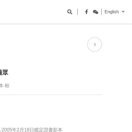
開
English
啟
Facebook
WeChat
搜
尋
欄
位
薩眾
絹本 框
, ASA 2005年2月18日鑑定證書影本