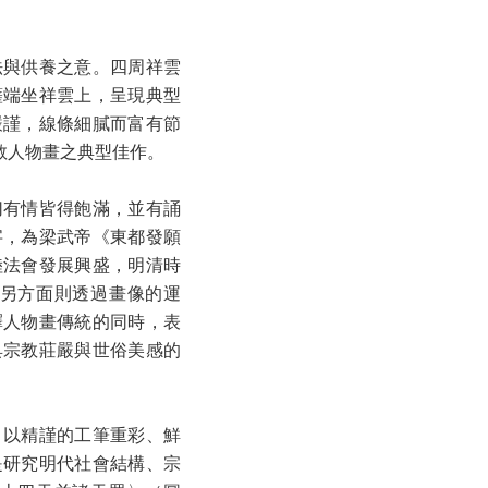
法與供養之意。四周祥雲
薩端坐祥雲上，呈現典型
嚴謹，線條細膩而富有節
教人物畫之典型佳作。
切有情皆得飽滿，並有誦
字，為梁武帝《東都發願
陸法會發展興盛，明清時
另方面則透過畫像的運
釋人物畫傳統的同時，表
具宗教莊嚴與世俗美感的
，以精謹的工筆重彩、鮮
是研究明代社會結構、宗