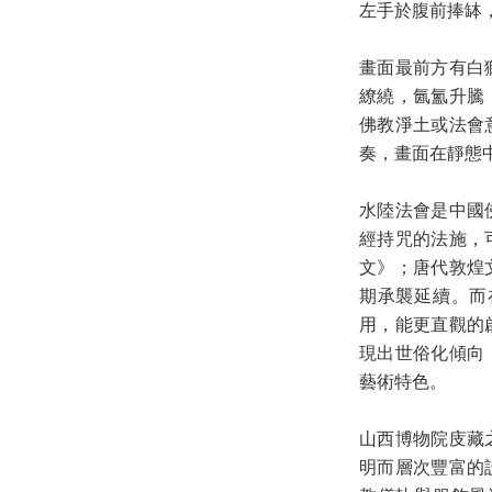
左手於腹前捧缽
畫面最前方有白
繚繞，氤氳升騰
佛教淨土或法會
奏，畫面在靜態
水陸法會是中國
經持咒的法施，
文》；唐代敦煌
期承襲延續。而
用，能更直觀的
現出世俗化傾向
藝術特色。
山西博物院庋藏
明而層次豐富的