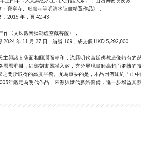
元年至四年〈大梵無色界上四天并諸天眾〉，山西博物院庋藏
會：寶寧寺、毗盧寺等明清水陸畫精選作品》，
015 年，頁 42-43
54 年作〈文殊觀音彌勒虛空藏菩薩〉，
24 年 11 月 27 日，編號 169，成交價 HKD 5,292,000
天主與諸菩薩面相圓潤而豐和，流露明代宮廷佛教造像特有的
珞層層垂掛，細部刻畫嚴謹入致，充分展現畫師高超而嫻熟的
學之間所取得的高度平衡。尤為重要的是，本品附有紐約「山中商會
ASA於2005年鑑定為明代作品，來源與斷代脈絡俱備，進一步增益