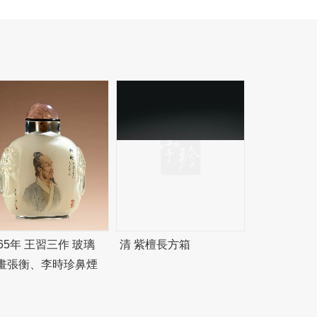
965年 王習三作 玻璃
清 紫檀長方箱
畫張衡、李時珍鼻煙