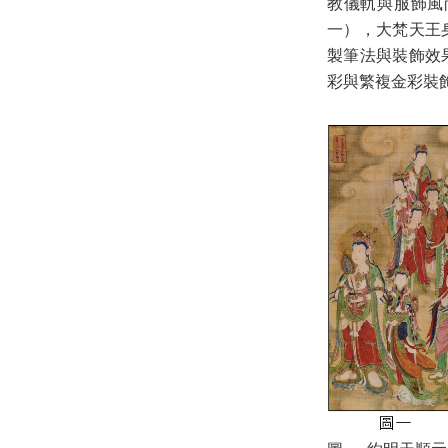
教儀軌與服飾風
一），大梵天王
製筆法與裝飾效
彩與繁複金彩裝