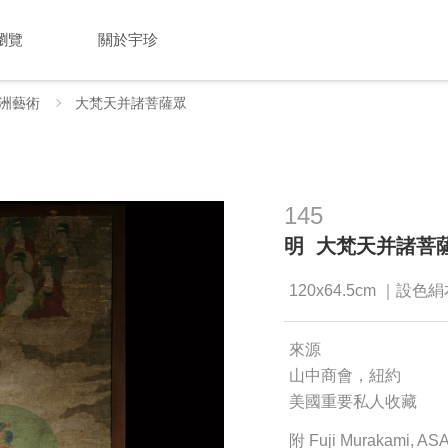
瀏覽
關於宇珍
洲藝術
大梵天并諸菩薩眾
145
明 大梵天并諸菩
120x64.5cm ｜設色
來源
山中商會，紐約
美國重要私人收藏
附 Fuji Murakami