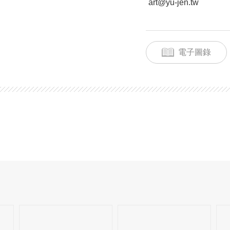
art@yu-jen.tw
電子圖錄