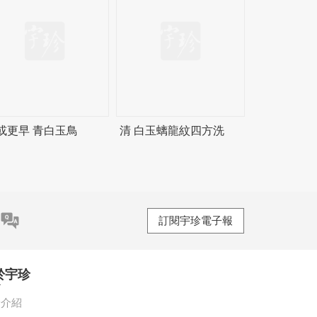
或更早 青白玉鳥
清 白玉螭龍紋四方洗
訂閱宇珍電子報
於宇珍
珍介紹