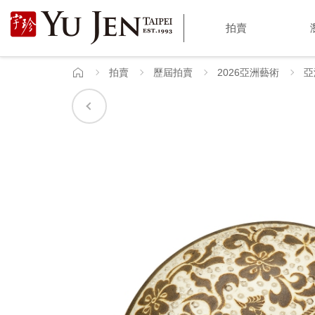
宇
拍賣
珍
國
拍賣
歷屆拍賣
2026亞洲藝術
亞
首
頁
際
藝
術
|
Yu
Jen
Taipei