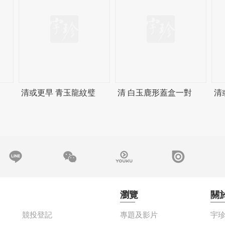
清或更早 青玉龍紋璧
清 白玉鹿形蓋盒一對
清
瀏覽
關
競投登記
專題及影片
宇