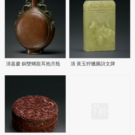
清嘉慶 銅雙螭龍耳抱月瓶
清 黃玉狩獵圖詩文牌