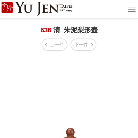
宇
選
單
珍
國
636
清 朱泥梨形壺
際
上一件
下一件
藝
術
|
Yu
Jen
Taipei