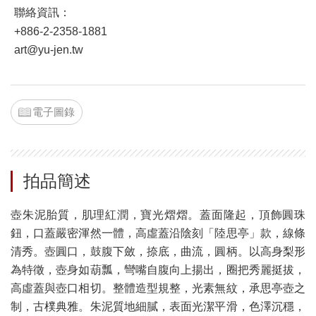
聯絡資訊：
+886-2-2358-1881
art@yu-jen.tw
電子圖錄
拍品簡述
壺朱泥胎質，肌理紅潤，寶光熠熠。蓋面隆起，頂飾圓珠
鈕，口蓋嚴密渾然一體，高虛蓋沿陰刻「陸思亭」款，線條
清秀。壺圓口，鼓腹下斂，捺底，曲流，圓柄。以高身梨形
為特徵，壺身如葫瓢，彎嘴自腹向上揚出，圈把秀麗挺拔，
高虛蓋與壺口相切。整體造型規整，光素無紋，承思亭壺之
制，古樸典雅。朱泥質地細膩，表面光潔平滑，色澤沉穩，