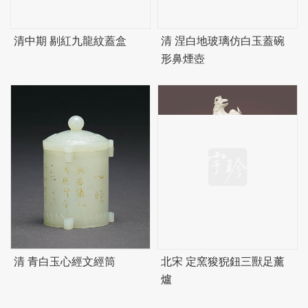
清中期 剔紅九龍紋蓋盒
清 涅白地玻璃仿白玉蓋碗
形鼻煙壺
清 青白玉心經文經筒
北宋 定窯狻猊鈕三獸足薰
爐