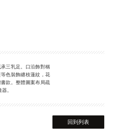
底承三乳足。口沿飾對稱
藍等色裝飾纏枝蓮紋，花
楷書款。整體圖案布局疏
佳器。
回到列表