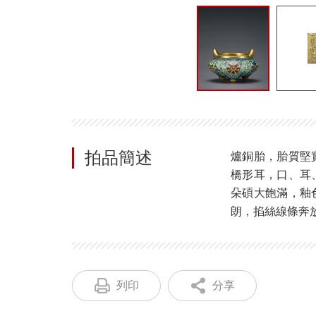
拍品簡述
爐銅胎，胎質堅
橋形耳，口、耳
朵碩大飽滿，釉
朗，掐絲線條奔
列印
分享