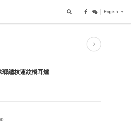
開
English
啟
Facebook
WeChat
搜
尋
欄
位
琺瑯纏枝蓮紋橋耳爐
00