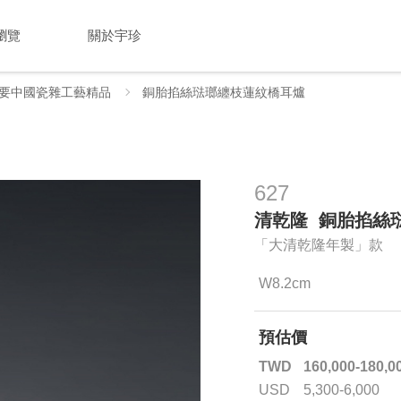
瀏覽
關於宇珍
要中國瓷雜工藝精品
銅胎掐絲琺瑯纏枝蓮紋橋耳爐
627
清乾隆 銅胎掐絲
「大清乾隆年製」款
W8.2cm
預估價
TWD
160,000-180,0
USD
5,300-6,000