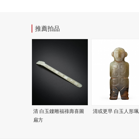
推薦拍品
清 白玉鏤雕福祿壽喜圖
清或更早 白玉人形珮
扁方