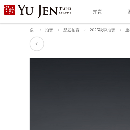
宇
拍賣
珍
國
拍賣
歷屆拍賣
2025秋季拍賣
重
首
頁
際
藝
術
|
Yu
Jen
Taipei