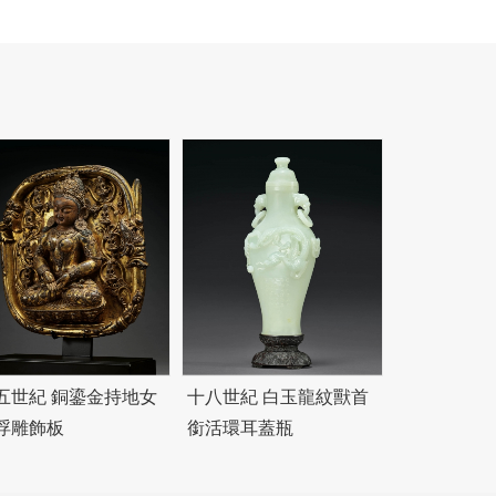
五世紀 銅鎏金持地女
十八世紀 白玉龍紋獸首
浮雕飾板
銜活環耳蓋瓶