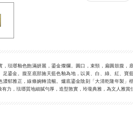
實，琺瑯釉色飽滿妍麗，鎏金燦爛。圓口，束頸，扁圓鼓腹，
、足鎏金。腹至底部施天藍色釉為地，以黃、白、綠、紅、寶
色濃郁雅正，線條婉轉流暢。爐底鎏金陰刻「大清乾隆年製」
放有力，琺瑯質地細膩勻厚，造型敦實，玲瓏典雅，為文人雅賞