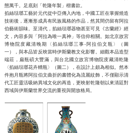
態萬千。足底刻「乾隆年製」楷書款。
掐絲琺瑯工藝於元代從中亞傳入內地，中國工匠在掌握燒造
技術後，逐漸形成具有民族風格的作品，然其間仍留有阿拉
伯藝術韻味。至清代，掐絲琺瑯器物甚至可見《古蘭經》經
文，內容多與「阿拉為唯一真神」等信仰相關。如北京故宮
博物院庋藏清晚期〈掐絲琺瑯三事-阿拉伯文瓶〉（圖
一），與本品皆反映當時伊斯蘭教文化影響。細觀本品造型
端莊，扁瓶碩大豐滿，與台北國立故宮博物院庋藏清乾隆
〈掐絲琺瑯花卉轎瓶〉（圖二），在設計上頗為相似。然本
件抱月瓶將阿拉伯文曲折的書體化為流麗紋飾，不僅顯示清
代工匠靈活吸納異域文化的再造，更映射乾隆朝以來清廷對
西域與伊斯蘭世界交流的重視與開放格局。