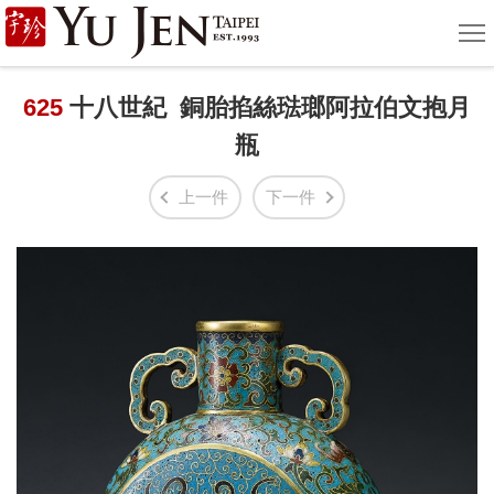
宇
選
單
珍
國
625
十八世紀 銅胎掐絲琺瑯阿拉伯文抱月
瓶
際
藝
上一件
下一件
術
|
Yu
Jen
Taipei