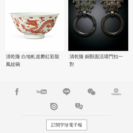
清乾隆 白地軋道礬紅彩龍
清乾隆 銅獸面活環門扣一
鳳紋碗
對
訂閱宇珍電子報