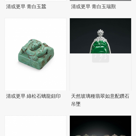
清或更早 青白玉蠶
清或更早 青白玉瑞獸
清或更早 綠松石螭龍鈕印
天然玻璃種翡翠如意配鑽石
吊墜