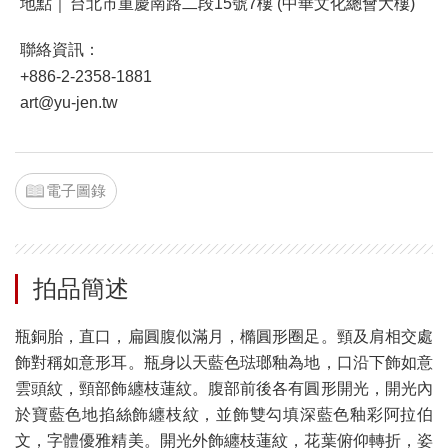
地點｜
台北市重慶南路二段15號7樓 (中華文化總會大樓)
聯絡資訊：
+886-2-2358-1881
art@yu-jen.tw
電子圖錄
拍品簡述
瓶銅胎，直口，扁圓腹似滿月，橢圓形圈足。頸及肩相交處
飾對稱如意形耳。瓶身以天藍色琺瑯釉為地，口沿下飾如意
雲頭紋，頸部飾纏枝蓮紋。腹部前後各有圓形開光，開光內
於寶藍色地掐絲飾纏枝紋，並飾雙勾填深藍色釉彩阿拉伯
文，字體優雅精美。開光外飾纏枝蓮紋，花葉俯仰轉折，姿