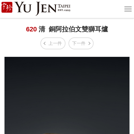
宇
選
單
珍
國
620
清 銅阿拉伯文雙獅耳爐
際
上一件
下一件
藝
術
|
Yu
Jen
Taipei