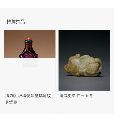
推薦拍品
清 粉紅玻璃仿
碧
璽螭龍紋
清或更早 白玉五毒
鼻煙壺