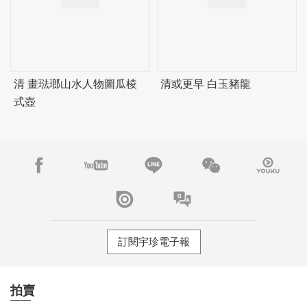
清 畫琺瑯山水人物圖瓜棱
清或更早 白玉豬龍
式壺
訂閱宇珍電子報
拍賣