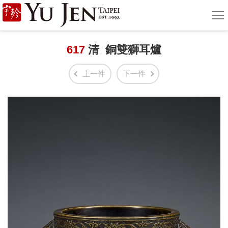
宇
選
單
珍
國
617
清 銅雙獅耳爐
際
上一件
下一件
藝
術
|
Yu
Jen
Taipei