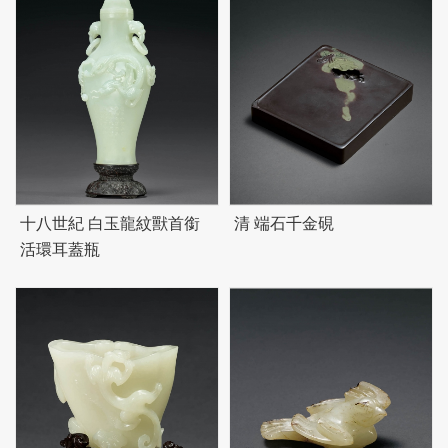
十八世紀 白玉龍紋獸首銜
清 端石千金硯
活環耳蓋瓶