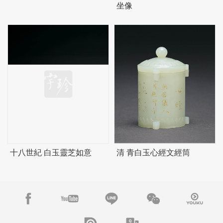
坐像
十八世紀 白玉靈芝如意
清 青白玉心經文經筒