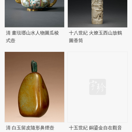
清 畫琺瑯山水人物圖瓜棱
十八世紀 火燎玉西山放鶴
式壺
圖香筒
清 白玉留皮隨形鼻煙壺
十五世紀 銅鎏金自在觀音