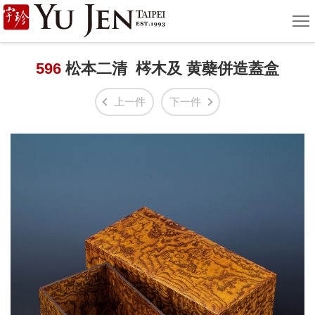
宇
選
單
珍
國
596
松本二清 梣木及 黄蘗併造蓋盒
際
上一件
下一件
藝
術
|
Yu
Jen
Taipei