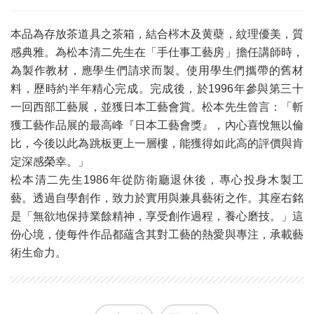
本品為存放茶道具之茶箱，結合梣木及黄蘗，紋理優美，質
感典雅。為松本清二先生在「手仕事工藝房」擔任講師時，
為製作教材，應學生們請求而製。使用學生們攜帶的舊材
料，歷時約半年精心完成。完成後，於1996年參與第三十
一回西部工藝展，並獲日本工藝會賞。松本先生曾言：「斬
獲工藝作品展的最高峰『日本工藝會獎』，內心喜悅無以倫
比，今後以此為跳板更上一層樓，能獲得如此高的評價與肯
定深感榮幸。」
松本清二先生1986年從防衛廳退休後，專心投身木製工
藝。透過自學創作，致力於實用與兼具藝術之作。其座右銘
是「無欲地保持業餘精神，享受創作過程，養心磨技。」這
份心境，使每件作品都蘊含其對工藝的熱愛與專注，承載藝
術生命力。