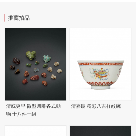
推薦拍品
清或更早 微型圓雕各式動
清嘉慶 粉彩八吉祥紋碗
物 十八件一組