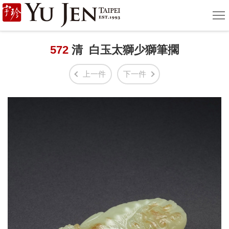
宇
選
單
珍
國
572
清 白玉太獅少獅筆擱
際
上一件
下一件
藝
術
|
Yu
Jen
Taipei