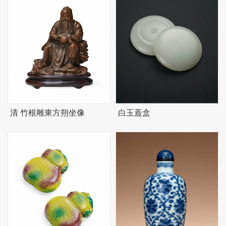
清 竹根雕東方朔坐像
白玉蓋盒