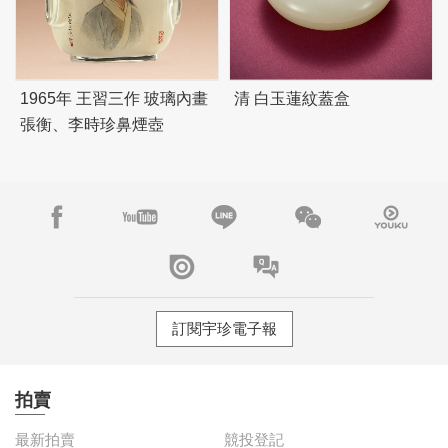
1965年 王習三作 玻璃內畫
清 白玉蓮紋蓋盒
張衡、李時珍鼻煙壺
訂閱宇珍電子報
拍賣
最新拍賣
競投登記