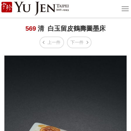
宇
選
單
珍
國
569
清 白玉留皮鶴壽圖墨床
際
上一件
下一件
藝
術
|
Yu
Jen
Taipei