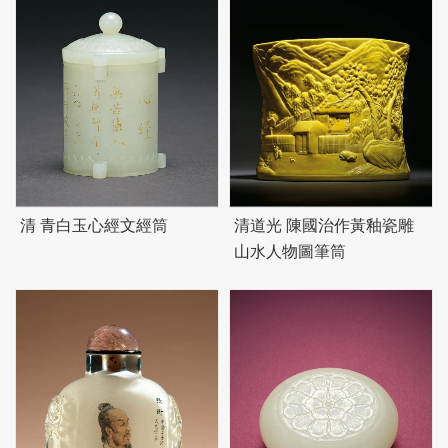
清 青白玉心經文經筒
清道光 陳國治作黃釉瓷雕
山水人物圖筆筒