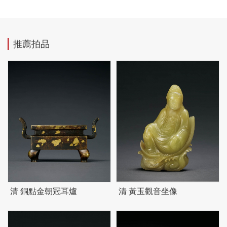
推薦拍品
清 銅點金朝冠耳爐
清 黃玉觀音坐像