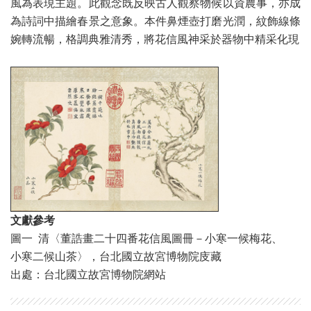
風為表現主題。此觀念既反映古人觀察物候以資農事，亦成
為詩詞中描繪春景之意象。本件鼻煙壺打磨光潤，紋飾線條
婉轉流暢，格調典雅清秀，將花信風神采於器物中精采化現
文獻參考
圖一 清〈董誥畫二十四番花信風圖冊－小寒一候梅花、
小寒二候山茶〉，台北國立故宮博物院庋藏
出處：台北國立故宮博物院網站