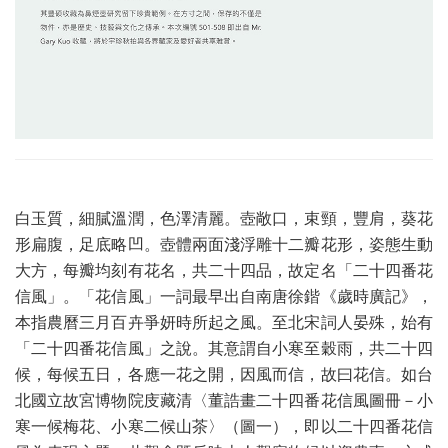
白玉質，細膩溫潤，色澤清麗。壺敞口，束頸，豐肩，葵花
形扁腹，足底略凹。壺體兩面淺浮雕十二瓣花形，姿態生動
大方，每瓣均刻有花名，共二十四品，故定名「二十四番花
信風」。「花信風」一詞最早出自南唐徐鍇《歲時廣記》，
本指農曆三月百卉爭妍時所起之風。至北宋詞人晏殊，始有
「二十四番花信風」之說。其意謂自小寒至穀雨，共二十四
候，每候五日，各應一花之開，因風而信，故曰花信。如台
北國立故宮博物院庋藏清〈董誥畫二十四番花信風圖冊－小
寒一候梅花、小寒二候山茶〉（圖一），即以二十四番花信