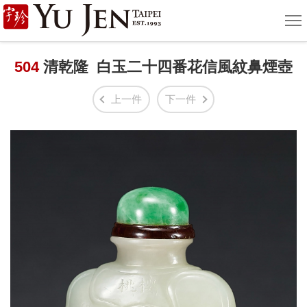
宇
選
單
珍
國
504
清乾隆 白玉二十四番花信風紋鼻煙壺
際
上一件
下一件
藝
術
|
Yu
Jen
Taipei