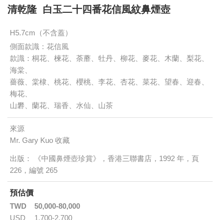
清乾隆 白玉二十四番花信風紋鼻煙壺
H5.7cm（不含蓋）
側面款識：花信風
款識：桐花、楝花、荼蘼、牡丹、柳花、麥花、木蘭、梨花、
海棠、
薔薇、棠棣、桃花、櫻桃、李花、杏花、菜花、望春、迎春、
梅花、
山礬、蘭花、瑞香、水仙、山茶
來源
Mr. Gary Kuo 收藏
出版： 《中國鼻煙壺珍賞》，香港三聯書店，1992 年，頁
226，編號 265
預估價
TWD
50,000-80,000
USD
1,700-2,700