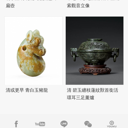
扁壺
索觀音立像
清或更早 青白玉豬龍
清
碧
玉纏枝蓮紋獸首銜活
環耳三足薰爐