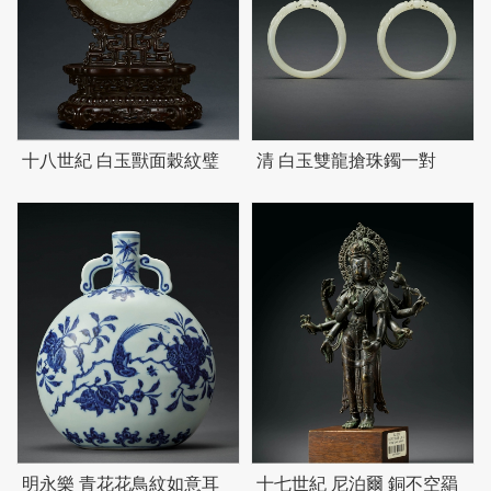
十八世紀 白玉獸面穀紋璧
清 白玉雙龍搶珠鐲一對
明永樂 青花花鳥紋如意耳
十七世紀 尼泊爾 銅不空羂