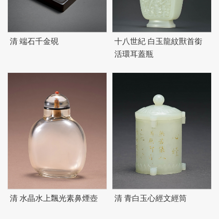
清 端石千金硯
十八世紀 白玉龍紋獸首銜
活環耳蓋瓶
清 水晶水上飄光素鼻煙壺
清 青白玉心經文經筒