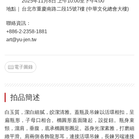
2025年11月8日 上午10:00至下午4:00
地點｜
台北市重慶南路二段15號7樓 (中華文化總會大樓)
聯絡資訊：
+886-2-2358-1881
art@yu-jen.tw
電子圖錄
拍品簡述
白玉質，潔白細膩，皎潔清雅。蓋瓶及吊鍊以活環相扣，呈
扁瓶形，子母口相合。橢圓形蓋面隆起，設捉鈕。瓶身束
頸，溜肩，垂腹，底承橢圓形圈足。器身光潔素雅，打磨細
緻平滑。肩兩側各飾龍形耳，連接活環吊鍊，長鍊另端連接