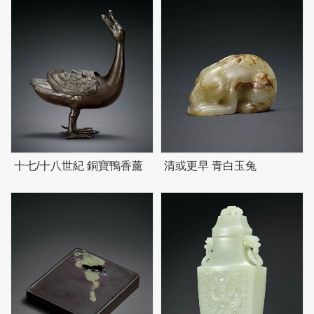
十七/十八世紀 銅寶鴨香薰
清或更早 青白玉兔