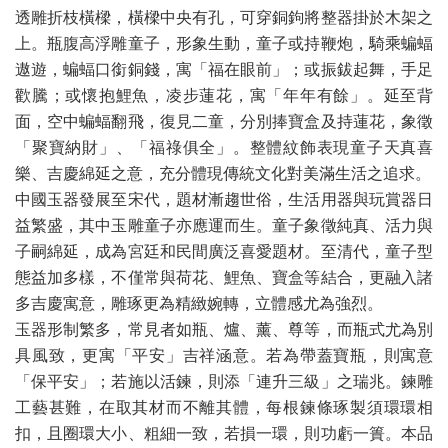
透雕折枝橫樑，橫樑中央有孔，可穿銅鉤將整器掛於木架之
上。瓶腹高浮雕童子，形象生動，童子或持鞭炮，騎乘蝙蝠
遨遊，蝙蝠口銜銅錢，寓「福在眼前」；或振鈸起舞，手足
歡騰；或懷抱鯉魚，凌步蓮花，寓「年年有餘」。延至背
面，空中蝙蝠翻飛，復見二童，分別捧寶盒及持蓮花，象徵
「聚寶納財」、「福祿俱全」。整體紋飾表現童子天真喜
樂、吉慶綿延之意，充分體現傳統文化對美滿生活之追求。
中國玉器發展至宋代，題材漸趨世俗，生活用器與玩賞器日
益繁盛，其中玉雕童子亦應運而生。童子象徵純真、活力與
子嗣綿延，成為宮廷和民間廣泛喜愛題材。至清代，童子型
態益加多樣，不僅常與荷花、鯉魚、寶盒等結合，更融入諸
多吉慶寓意，雕琢更為精緻婉轉，立體感尤為強烈。
玉器形制繁多，常見者如瓶、爐、薰、尊等，而瓶式尤為別
具風致，更寓「平安」吉祥涵意。若為帶蓋寶瓶，則寓意
「保平安」；若施以活鍊，則添「連升三級」之瑞兆。鍊雕
工藝甚難，在取其材而不離其體，每根鍊條琢製須環環相
扣，且圈環大小、粗細一致，若損一環，則功虧一簣。本品