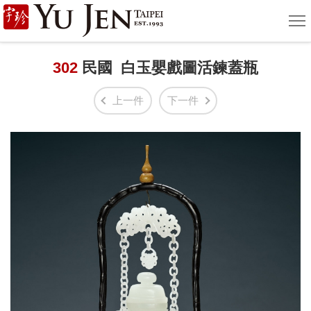
宇
選
單
珍
國
302
民國 白玉嬰戲圖活鍊蓋瓶
際
上一件
下一件
藝
術
|
Yu
Jen
Taipei