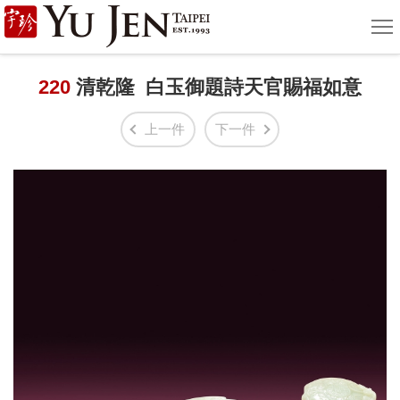
宇
選
單
珍
國
220
清乾隆 白玉御題詩天官賜福如意
際
上一件
下一件
藝
術
|
Yu
Jen
Taipei