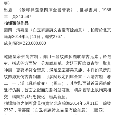
壺〉
出處：《景印擒藻堂四庫全書薈要》，世界書局，1986
年，頁243-587
拍場類似作品
圖四 清嘉慶〈白玉御題詩文吉慶有餘如意〉，拍賣於北京
翰海2014年5月11日，編號2767，
成交價RMB​23,000,000
乾隆皇帝崇尚古制，御用玉器紋飾多擷取摹古元素，於選
材、樣式等方面皆十分精緻細膩。宮廷玉匠臨摹古譜，取其
神韻，更要求符合聖意，滿足皇室審美意趣。本件如意所刻
紋飾源於仿古青銅器，可參閱欽定四庫全書－西清古鑑、卷
二十一．漢〈繩絡紋壺〉（圖三），其對獸面鋪首及繩絡紋
進行仿製，首面之獸面刻劃雄健莊嚴，柄身圓環上以綯索相
交，構圖加以巧思變化，極具新意。
拍場相似之例可參見拍賣於北京翰海2014年5月11日，編號
2767，清嘉慶〈白玉御題詩文吉慶有餘如意〉（圖四），