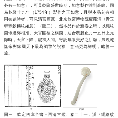
必有一如意」，可見乾隆盛世時期，如意製作達到高峰。同
為乾隆十九年（1754年）製作之玉如意，且與本品刻有相
同御題詩者，可見清宮舊藏，北京故宮博物院庋藏清〈青玉
鵪鶉穀穗紋如意〉（圖二）。然本品作於新春之時，以繩紋
圓環連綿相扣、天官賜福之構圖，迎合農曆正月十五日上元
節時，天官下降，賜福人間。寄託無限美好之祈願，展現乾
隆帝對家國天下最為誠摯的祝福，意涵更為鮮明，略勝一
籌。
圖三 欽定四庫全書－西清古鑑、卷二十一．漢〈繩絡紋