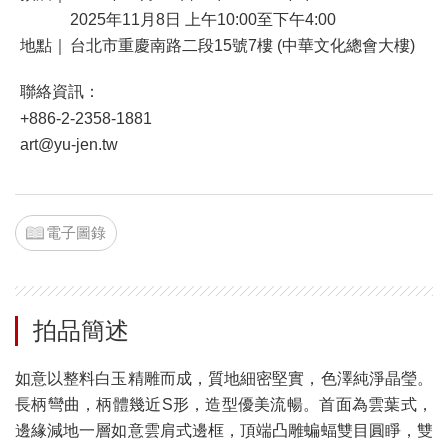
2025年11月8日 上午10:00至下午4:00
地點｜
台北市重慶南路二段15號7樓 (中華文化總會大樓)
聯絡資訊：
+886-2-2358-1881
art@yu-jen.tw
電子圖錄
拍品簡述
如意以整料白玉精雕而成，質地細密堅實，色澤純淨晶瑩。
長柄彎曲，柄體幾近S形，造型優美流暢。首面為雲葉式，
邊緣減地一層如意雲肩式邊框，頂端凸雕蝙蝠雙目圓睜，雙