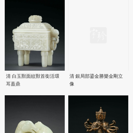
清 白玉獸面紋獸首銜活環
清 銀局部鎏金勝樂金剛立
耳蓋鼎
像