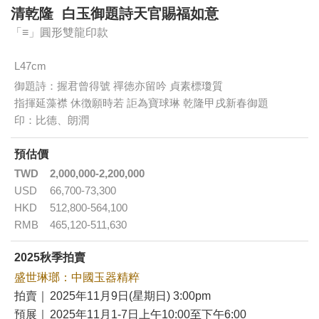
清乾隆 白玉御題詩天官賜福如意
「≡」圓形雙龍印款
L47cm
御題詩：握君曾得號 禪徳亦留吟 貞素標瓊質
指揮延藻襟 休徴願時若 詎為寶球琳 乾隆甲戌新春御題
印：比德、朗潤
預估價
TWD
2,000,000-2,200,000
USD
66,700-73,300
HKD
512,800-564,100
RMB
465,120-511,630
2025秋季拍賣
盛世琳瑯：中國玉器精粹
拍賣｜
2025年11月9日(星期日) 3:00pm
預展｜
2025年11月1-7日上午10:00至下午6:00