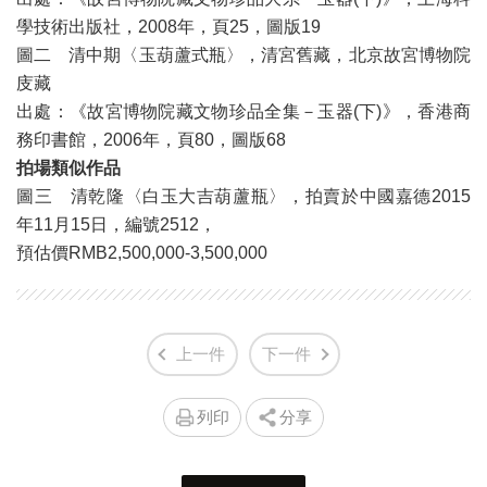
學技術出版社，2008年，頁25，圖版19
圖二 清中期〈玉葫蘆式瓶〉，清宮舊藏，北京故宮博物院
庋藏
出處：《故宮博物院藏文物珍品全集－玉器(下)》，香港商
務印書館，2006年，頁80，圖版68
拍場類似作品
圖三 清乾隆〈白玉大吉葫蘆瓶〉，​拍賣於中國嘉德2015
年11月15日，編號​2512，
預估價RMB​2,500,000-3,500,000
上一件
下一件
列印
分享