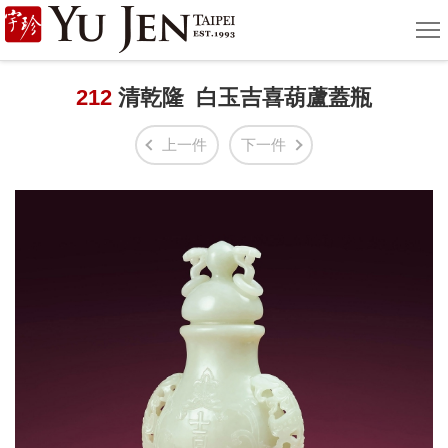
宇
選
單
珍
國
212
清乾隆 白玉吉喜葫蘆蓋瓶
際
上一件
下一件
藝
術
|
Yu
Jen
Taipei