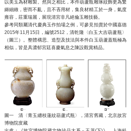
以美玉為材雕製。然與之相比，本件葫蘆瓶雕琢紋飾更為繁
縟細緻，密而不亂，且不吝用材，集良材精工於一身，氣度
雍容，莊重瑞麗，展現清宮非凡絕倫玉雕技藝。
參考同類屬清代慶典玉作拍場之例，可參見拍賣於中國嘉德
2015年11月15日，編號2512，清乾隆〈白玉大吉葫蘆瓶〉
（圖三）。整體構思、造型及技法與本件白玉葫蘆蓋瓶極為
相似，皆是具濃郁宮廷喜慶氣息之陳設觀賞精品。
圖一 清〈青玉纏枝蓮紋葫蘆式瓶〉，清宮舊藏，北京故宮
博物院庋藏
出處：《故宮博物院藏文物珍品大系－玉器(下)》，上海科