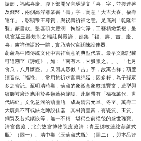
振翅，福臨喜慶。腹下部開光內琢陽文「喜」字，並接連磬
及錢幣，兩側高浮雕篆書「壽」字，寓意「大吉大喜、福壽
連年」，彰顯帝王尊貴，與祝壽祈福之意。足底刻「乾隆年
製」篆書款。整器碩大豐潤，掏膛勻淨，工藝精緻繁複，呈
現宮廷玉器規制之端莊與嚴謹，然集「福、壽、吉、慶、
喜」吉祥佳語於一體，實乃清代宮廷陳設佳器。
葫蘆為中國傳統文化中吉祥寓意的典型代表。最早文獻記載
可追溯至《詩經》，如：「南有木，甘瓠累之。」、「七月
食瓜，八月斷壺。」又因其形似「吉」字，故寓吉祥；葫蘆
讀音似「福祿」，常用於祈求富貴綿延；因多籽，為子孫眾
多之寄託。至明清時期，葫蘆的象徵意象愈臻豐富，造型與
紋飾被廣泛應用於各類藝術範疇。此類帶有「福祿萬代、世
代綿延」文化意涵的葫蘆瓶，成為清宮元旦、冬至、萬壽三
大慶典不可或缺之陳設佳器，其材質豐富，有瓷質、玉質、
銅質及各式鑲嵌等，無一不精，堪稱空前絕後的盛世瑰寶。
清宮舊藏，北京故宮博物院庋藏清〈青玉纏枝蓮紋葫蘆式
瓶〉（圖一）、清中期〈玉葫蘆式瓶〉（圖二），與本品皆