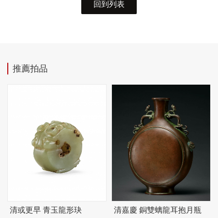
回到列表
推薦拍品
清或更早 青玉龍形玦
清嘉慶 銅雙螭龍耳抱月瓶