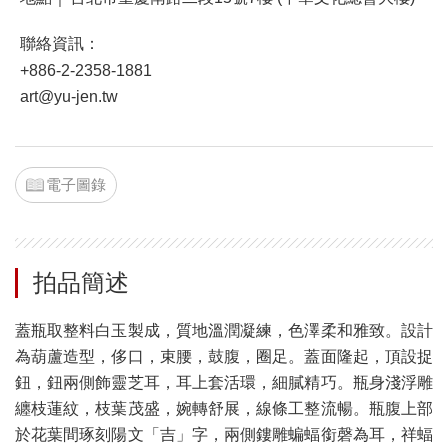
聯絡資訊：
+886-2-2358-1881
art@yu-jen.tw
電子圖錄
拍品簡述
蓋瓶取整料白玉製成，質地溫潤凝練，色澤柔和雅致。設計
為葫蘆造型，侈口，束腰，鼓腹，圈足。蓋面隆起，頂設捉
鈕，鈕兩側飾靈芝耳，耳上套活環，細膩精巧。瓶身淺浮雕
纏枝蓮紋，枝葉茂盛，婉轉舒展，線條工整流暢。瓶腹上部
於花葉間琢刻陽文「吉」字，兩側鏤雕蝙蝠銜磬為耳，祥蝠