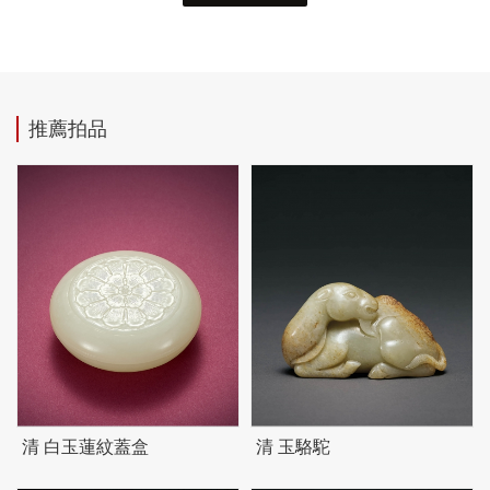
推薦拍品
清 白玉蓮紋蓋盒
清 玉駱駝