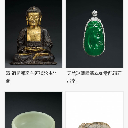
清 銅局部鎏金阿彌陀佛坐
天然玻璃種翡翠如意配鑽石
像
吊墜