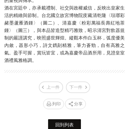
的重視與傳承。
酒在宮廷中，亦承載禮制、社交與政權威信，反映出皇家生
活的精緻與節制。台北國立故宮博物院庋藏清乾隆〈琺瑯彩
赭墨蘆雁酒鍾〉（圖二）、清嘉慶〈粉彩萬福長壽紅地茶
鍾〉（圖三），與本品皆造型精巧雅致，昭示清宮對飲器規
制的嚴謹講究，映照盛世輝煌。縱觀本件白玉杯，弧度優美
內斂，器形小巧，詩文鐫刻精雅，筆力蒼勁，自有高雅之
氣。盈手可握，賞玩皆宜，或為嘉慶帝品酒所用，見證皇室
酒禮風雅格調。
上一件
下一件
列印
分享
回到列表