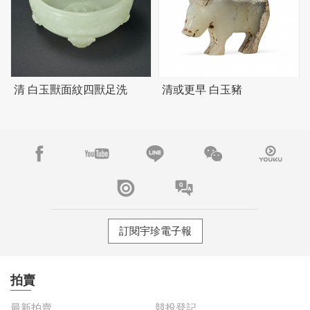
清 白玉獸面紋四獸足洗
清或更早 白玉豬
訂閱宇珍電子報
拍賣
最新拍賣
競投登記