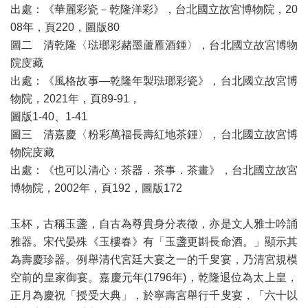
出處：《華麗彩瓷－乾隆洋彩》，台北國立故宮博物院，20
08年，頁220，圖版​80
圖二 清乾隆〈琺瑯彩赭墨蘆雁酒鍾〉，台北國立故宮博物
院庋藏
出處：《風格故事—乾隆年製琺瑯彩瓷》，台北國立故宮博
物院，2021年，頁89-91，
圖版1-40、1-41
圖三 清嘉慶〈粉彩萬福長壽紅地茶鍾〉，台北國立故宮博
物院庋藏
出處：《也可以清心：茶器．茶事．茶畫》，台北國立故宮
博物院，2002年，頁192，圖版172
玉杯，古稱玉盞，自古為尊貴身分表徵，亦是文人雅士吟誦
雅器。宋代晏殊《玉樓春》有「玉盞更斟長命酒。」顯示其
為壽慶珍器。例舉清代宮廷大宴之一的千叟宴，乃清宮規模
空前的皇家御宴。嘉慶元年(1796年)，乾隆退位為太上皇，
正月為慶祝「授受大典」，於寧壽宮舉行千叟宴，「六十以