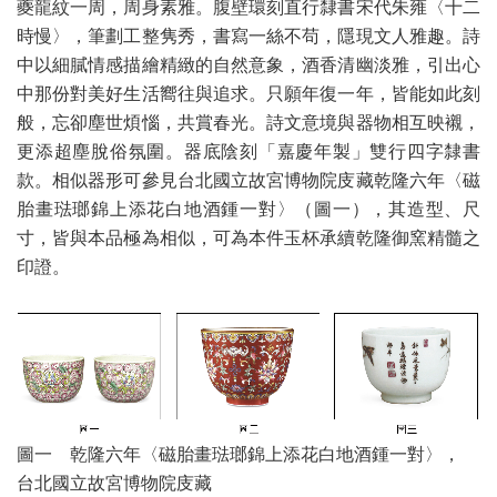
夔龍紋一周，周身素雅。腹壁環刻直行隸書宋代朱雍〈十二
時慢〉，筆劃工整隽秀，書寫一絲不苟，隱現文人雅趣。詩
中以細膩情感描繪精緻的自然意象，酒香清幽淡雅，引出心
中那份對美好生活嚮往與追求。只願年復一年，皆能如此刻
般，忘卻塵世煩惱，共賞春光。詩文意境與器物相互映襯，
更添超塵脫俗氛圍。器底陰刻「嘉慶年製」雙行四字隸書
款。相似器形可參見台北國立故宮博物院庋藏乾隆六年〈磁
胎畫琺瑯錦上添花白地酒鍾一對〉（圖一），其造型、尺
寸，皆與本品極為相似，可為本件玉杯承續乾隆御窯精髓之
印證。
圖一 乾隆六年〈磁胎畫琺瑯錦上添花白地酒鍾一對〉，
台北國立故宮博物院庋藏