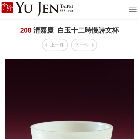
宇
選
單
珍
國
208
清嘉慶 白玉十二時慢詩文杯
際
上一件
下一件
藝
術
|
Yu
Jen
Taipei