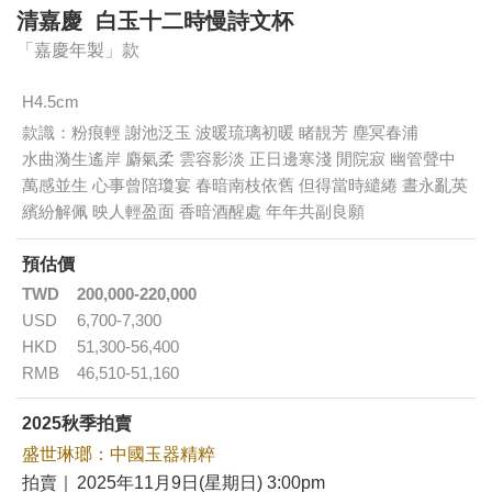
清嘉慶 白玉十二時慢詩文杯
「嘉慶年製」款
H4.5cm
款識：粉痕輕 謝池泛玉 波暖琉璃初暖 睹靚芳 塵冥春浦
水曲漪生遙岸 麝氣柔 雲容影淡 正日邊寒淺 閒院寂 幽管聲中
萬感並生 心事曾陪瓊宴 春暗南枝依舊 但得當時繾綣 晝永亂英
繽紛解佩 映人輕盈面 香暗酒醒處 年年共副良願
預估價
TWD
200,000-220,000
USD
6,700-7,300
HKD
51,300-56,400
RMB
46,510-51,160
2025秋季拍賣
盛世琳瑯：中國玉器精粹
拍賣｜
2025年11月9日(星期日) 3:00pm