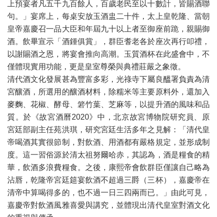
上預宴者凡五千九百餘人，百歲老民至以十數計，皆賜酒聯
句。」宴席上，每桌安放玉酒盅二十件，太上皇乾隆、當朝
皇帝嘉慶召一品大臣和年屆九十以上者至御座前跪，親賜御
酒。飲畢宣示「酒鍾俱賞」，群臣耆老各於座次再行叩禮，
以謝賜酒之恩，將宴會推向高潮。玉質酒杯在此盛會中，不
僅體現實用功能，更是皇室尊榮與典禮莊嚴之象徵。
清代酒文化發展甚為豐富多彩，光祿寺下屬良醞署負責為清
宮釀酒，所選用的釀酒材料，除糯米等主要原料外，還加入
麥麴、花椒、酵母、箬竹葉、芝麻等，以提升酒的風味和品
質。於《故宮酒曆2020》中，北京故宮博物院研究員、原
宮廷部副主任苑洪琪，研究宮廷生活多年之見解：「清代皇
帝喝酒其實很節制，對飲酒、用酒都有嚴格規定，並形成制
度。這一習俗源於清太祖努爾哈赤，其認為，酒是糧食的精
華，飲酒多浪費糧食。之後，康熙帝會飲群臣僅讓自己略為
沾唇，乾隆帝宮廷筵宴飲酒不超過三爵（三杯），嘉慶帝在
清帝中算喝得多的，也不過一日三四兩而已。」由此可見，
嘉慶帝對飲酒風雅喜愛與講究，並體現出清代皇室對酒文化