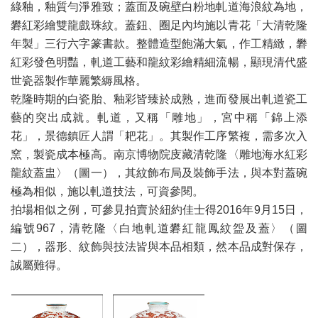
綠釉，釉質勻淨雅致；蓋面及碗壁白粉地軋道海浪紋為地，
礬紅彩繪雙龍戲珠紋。蓋鈕、圈足內均施以青花「大清乾隆
年製」三行六字篆書款。整體造型飽滿大氣，作工精緻，礬
紅彩發色明豔，軋道工藝和龍紋彩繪精細流暢，顯現清代盛
世瓷器製作華麗繁縟風格。
乾隆時期的白瓷胎、釉彩皆臻於成熟，進而發展出軋道瓷工
藝的突出成就。軋道，又稱「雕地」，宮中稱「錦上添
花」，景德鎮匠人謂「耙花」。其製作工序繁複，需多次入
窯，製瓷成本極高。南京博物院庋藏清乾隆〈雕地海水紅彩
龍紋蓋盅〉（圖一），其紋飾布局及裝飾手法，與本對蓋碗
極為相似，施以軋道技法，可資參閱。
拍場相似之例，可參見拍賣於紐約佳士得2016年9月15日，
編號967，清乾隆〈白地軋道礬紅龍鳳紋盌及蓋〉（圖
二），器形、紋飾與技法皆與本品相類，然本品成對保存，
誠屬難得。