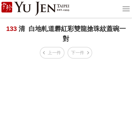
宇
選
單
珍
國
133
清 白地軋道礬紅彩雙龍搶珠紋蓋碗一
對
際
藝
上一件
下一件
術
|
Yu
Jen
Taipei