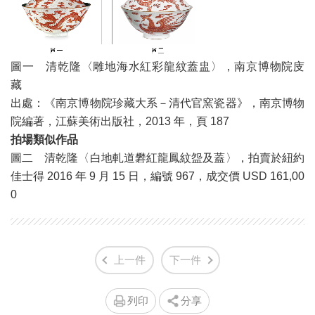
圖一 清乾隆〈雕地海水紅彩龍紋蓋盅〉，南京博物院庋
藏
出處：《南京博物院珍藏大系－清代官窯瓷器》，南京博物
院編著，江蘇美術出版社，2013 年，頁 187
拍場類似作品
圖二 清乾隆〈白地軋道礬紅龍鳳紋盌及蓋〉，拍賣於紐約
佳士得 2016 年 9 月 15 日，編號 967，成交價 USD 161,00
0
上一件
下一件
列印
分享