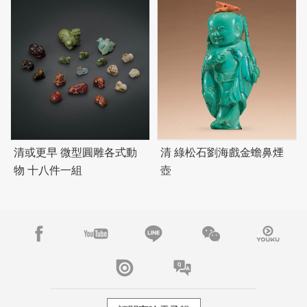
清或更早 微型圓雕各式動
清 綠松石劉海戲金蟾鼻煙
物 十八件一組
壺