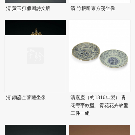
清 黃玉狩獵圖詩文牌
清 竹根雕東方朔坐像
清 銅鎏金菩薩坐像
清嘉慶（約1816年製） 青
花壽字紋盤、青花花卉紋盤
二件一組