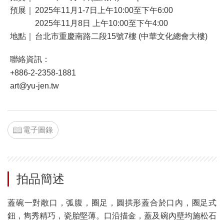
預展｜
2025年11月1-7日上午10:00至下午6:00
2025年11月8日 上午10:00至下午4:00
地點｜
台北市重慶南路二段15號7樓 (中華文化總會大樓)
聯絡資訊：
+886-2-2358-1881
art@yu-jen.tw
電子圖錄
拍品簡述
蓋碗一對敞口，弧腹，圈足，圓拱形蓋合於口內，圈足式
鈕，雋秀精巧，瓷胎堅薄。口沿描金，蓋及碗內壁均施松石