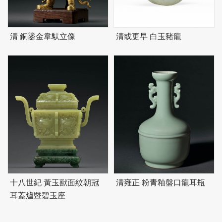
清 銅鎏金韋馱立像
清或更早 白玉豬龍
十八世紀 黃玉獸面紋朝冠
清雍正 粉青釉盤口龍耳瓶
耳蓋爐暨
碧
玉座