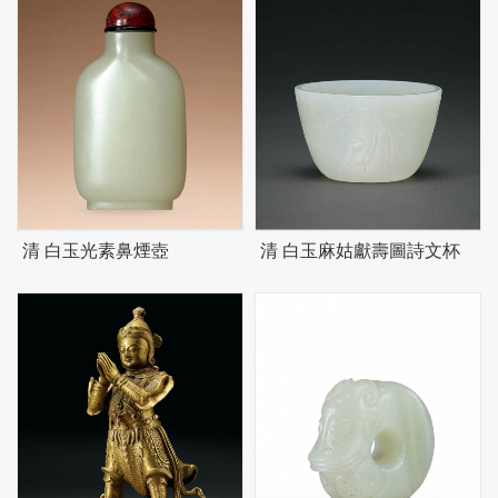
清 白玉光素鼻煙壺
清 白玉麻姑獻壽圖詩文杯