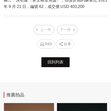
圖三 清乾隆〈青玉雕雙魚盤〉，拍賣於紐約蘇富比 2021
年 9 月 21 日，編號 62，成交價 USD 403,200
上一件
下一件
列印
分享
回到列表
推薦拍品