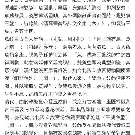
浮雕對稱雙魚。魚圓眼，厚唇，身軀鱗片清晰，排列整齊，
魚鰭舒展，姿態鮮活靈動。其外圍陰刻篆書御題詩〈題雙魚
玉盤〉，詩錄於《清高宗御製詩文全集（六）》，御製詩三
集，卷五十四。
魚紋自古為人所尚，《史記．周本記》：「周王朝有鳥、魚
之瑞」；《詩經》亦云：「浩浩者水，育育者魚」。古人觀
魚類多產，視為子孫繁衍之徵，「魚」成為工藝紋飾中的吉
祥圖騰。此意涵延伸至器物設計，雙魚盤即為典型例證，其
形制肇自漢代盥洗所用青銅洗，如台北國立故宮博物院庋藏
漢〈銅雙魚洗〉（圖一）。歷代以來，「雙魚」紋飾沿用不
輟，且以諸般材質製作，藉雙魚優游之態，寓意物阜民豐、
生生不息，延續魚紋所承載之吉祥祝福。
清代，由於乾隆皇帝愛玉成癖，兼之好古慕雅，玉匠常以高
古玉器及青銅器為靈感製器。與本品同樣以玉雕琢雙魚之
例，亦見於台北國立故宮博物院庋藏清乾隆〈玉雙魚盤〉
（圖二），盤心浮雕對稱雙魚，紋飾及布局取法漢代青銅器
形制再加以變化，且鐫有篆書御題詩，顯露乾隆皇帝對此盤