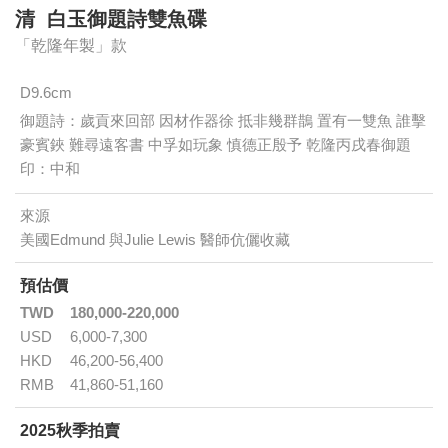
清 白玉御題詩雙魚碟
「乾隆年製」款
D9.6cm
御題詩：歲貢來回部 因材作器徐 抵非幾群鵲 置有一雙魚 誰擊
豪賓鋏 難尋遠客書 中孚如玩象 慎德正殷予 乾隆丙戌春御題
印：中和
來源
美國Edmund 與Julie Lewis 醫師伉儷收藏
預估價
TWD
180,000-220,000
USD
6,000-7,300
HKD
46,200-56,400
RMB
41,860-51,160
2025秋季拍賣