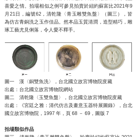
喜愛之情。拍場相似之例可參見拍賣於紐約蘇富比2021年9
月21日，編號62，清乾隆〈青玉雕雙魚盤〉（圖三），皆
為仿古青銅洗之玉作佳品。然本品玉質清潤，造型精巧，雕
琢工藝尤見俐落，令人愛不釋手。
圖一 漢〈銅雙魚洗〉，台北國立故宮博物院庋藏
出處：台北國立故宮博物院網站
圖二 清乾隆〈玉雙魚盤〉，台北國立故宮博物院庋藏
出處：《宮廷之雅：清代仿古及畫意玉器特展圖錄》，台北
國立故宮博物院，1997 年，頁 68 － 69，圖版 7
拍場類似作品