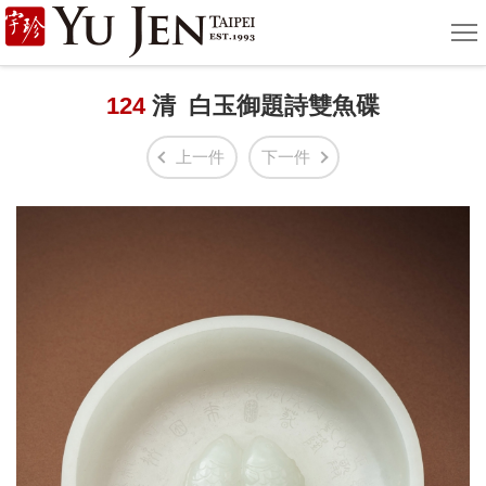
宇
選
單
珍
國
124
清 白玉御題詩雙魚碟
際
上一件
下一件
藝
術
|
Yu
Jen
Taipei