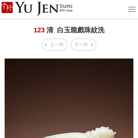
宇
選
單
珍
國
123
清 白玉龍戲珠紋洗
際
上一件
下一件
藝
術
|
Yu
Jen
Taipei