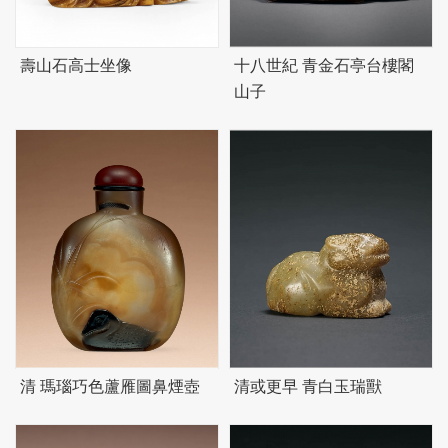
壽山石高士坐像
十八世紀 青金石亭台樓閣
山子
清 瑪瑙巧色蘆雁圖鼻煙壺
清或更早 青白玉瑞獸