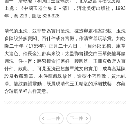
圖一 清乾隆〈和闐白玉雙螭洗〉，北京故宮博物院庋藏
出處：《中國玉器全集 6 －清》，河北美術出版社，1993
年，頁 223，圖版 326-328
清代的玉洗，並非皆為實用筆洗。據造辦處檔案記載，玉洗
多陳設於多寶閣、百什件或各宮殿，作清宮器玩珍賞。如乾
隆二十年（1755年）正月二十六日，「員外郎五德、庫掌
大達色、催長金江舒典來說：太監鄂魯裡交白玉單夔龍耳腰
圓洗一件⋯旨：將紫檀盒打磨好，腰圓洗、玉冊頁收貯入百
什件。欽此。」可見玉洗已超越單純文房實用，成為宮廷陳
設及收藏雅器。本件龍戲珠紋洗，造型小巧雅致，質地純
淨。龍紋氣韻靈動，既展現清代玉工精湛的浮雕技藝，亦蘊
含瑞氣呈祥吉祥寓意。
上一件
下一件