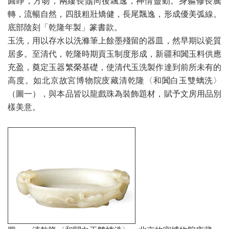
圓睜，方吻，兩縷長鬚向後飄逸，神情靈動。身軀修長騰
轉，流暢自然，四肢粗壯矯健，長尾飄逸，形成優美弧線。
底部陰刻「乾隆年製」篆書款。
玉洗，用以存水以洗滌筆上餘墨殘留的器皿，然早期以瓷質
居多。至清代，乾隆時期貢玉制度形成，新疆和闐玉料供應
充盈，奠定玉器繁榮基礎，使清代玉洗製作達到前所未有的
高度。如北京故宮博物院庋藏清乾隆〈和闐白玉雙螭洗〉
（圖一），與本品皆以龍戲珠為裝飾題材，賦予文房用品別
樣美意。