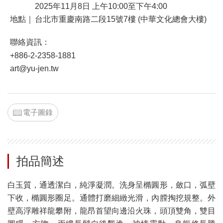
2025年11月8日 上午10:00至下午4:00
地點｜
台北市重慶南路二段15號7樓 (中華文化總會大樓)
聯絡資訊：
+886-2-2358-1881
art@yu-jen.tw
電子圖錄
拍品簡述
白玉質，通透潔白，純淨凝潤。洗身呈橢圓形，斂口，弧壁
下收，橢圓形圈足。通體打磨細緻光滑，內膛掏挖規整。外
壁高浮雕祥龍攀附，龍昂首望向邊沿火珠，頭頂雙角，雙目