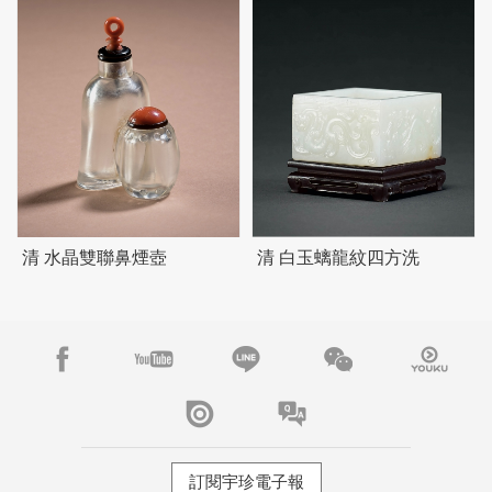
清 水晶雙聯鼻煙壺
清 白玉螭龍紋四方洗
訂閱宇珍電子報