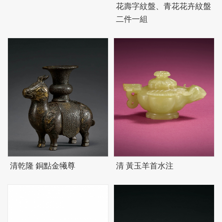
花壽字紋盤、青花花卉紋盤
二件一組
清乾隆 銅點金犧尊
清 黃玉羊首水注