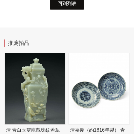
回到列表
推薦拍品
清 青白玉雙龍戲珠紋蓋瓶
清嘉慶（約1816年製） 青