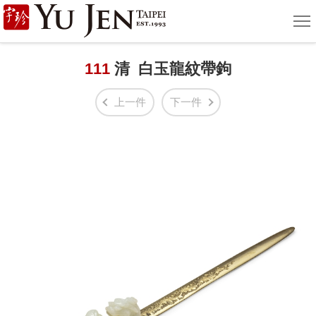
宇
選
單
珍
國
111
清 白玉龍紋帶鉤
際
上一件
下一件
藝
術
|
Yu
Jen
Taipei