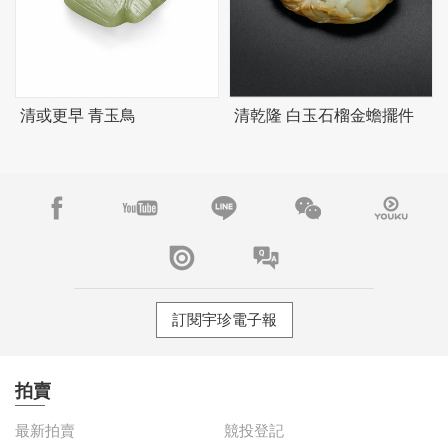
清或更早 青玉鳥
清乾隆 白玉石榴金蟾擺件
訂閱宇珍電子報
拍賣
最新拍賣
競投登記