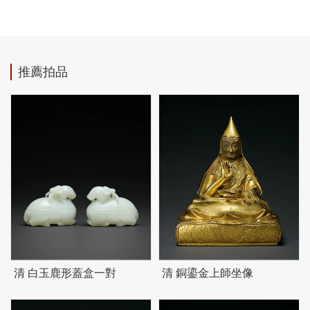
推薦拍品
清 白玉鹿形蓋盒一對
清 銅鎏金上師坐像