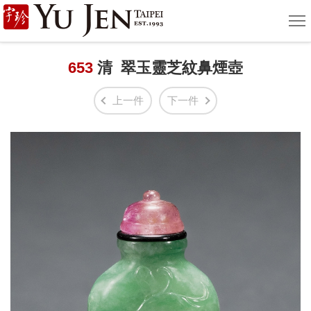
宇
選
單
珍
國
653
清 翠玉靈芝紋鼻煙壺
際
上一件
下一件
藝
術
|
Yu
Jen
Taipei