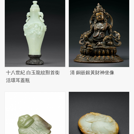
十八世紀 白玉龍紋獸首銜
清 銅嵌銀黃財神坐像
活環耳蓋瓶