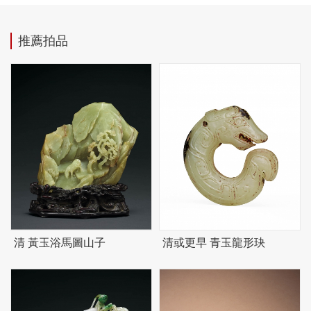
推薦拍品
清 黃玉浴馬圖山子
清或更早 青玉龍形玦