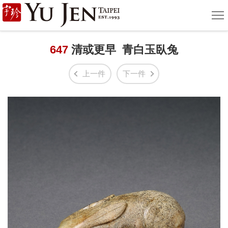
宇
選
單
珍
國
647
清或更早 青白玉臥兔
際
上一件
下一件
藝
術
|
Yu
Jen
Taipei