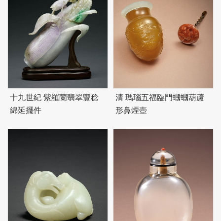
十九世紀 紫羅蘭翡翠豐稔
清 瑪瑙五福臨門蟈蟈葫蘆
綿延擺件
形鼻煙壺