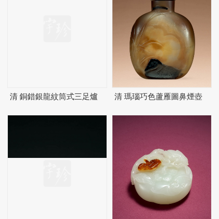
清 銅錯銀龍紋筒式三足爐
清 瑪瑙巧色蘆雁圖鼻煙壺