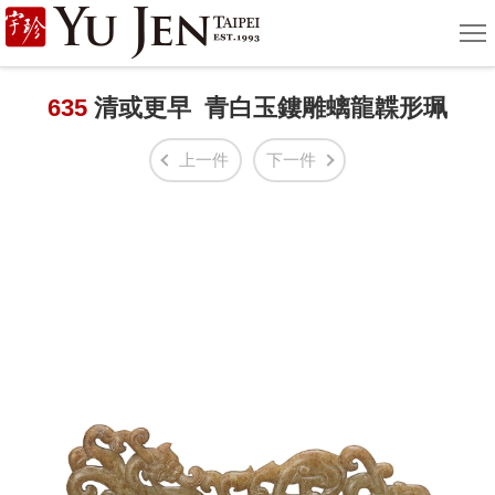
宇
選
單
珍
國
635
清或更早 青白玉鏤雕螭龍韘形珮
際
上一件
下一件
藝
術
|
Yu
Jen
Taipei