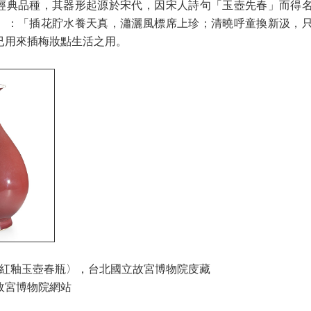
經典品種，其器形起源於宋代，因宋人詩句「玉壺先春」而得
》：「插花貯水養天真，瀟灑風標席上珍；清曉呼童換新汲，
已用來插梅妝點生活之用。
霽紅釉玉壺春瓶〉，台北國立故宮博物院庋藏
故宮博物院網站