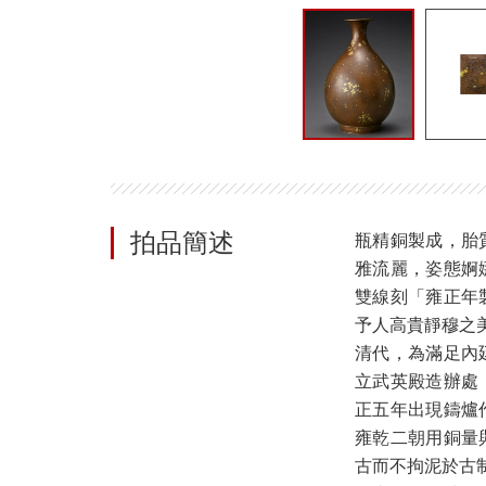
拍品簡述
瓶精銅製成，胎
雅流麗，姿態婀
雙線刻「雍正年
予人高貴靜穆之
清代，為滿足內
立武英殿造辦處
正五年出現鑄爐
雍乾二朝用銅量
古而不拘泥於古