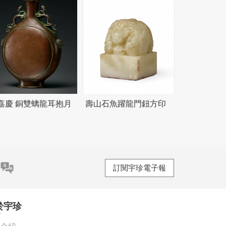
嘉慶 銅雙螭龍耳抱月
壽山石魚躍龍門鈕方印
訂閱宇珍電子報
於宇珍