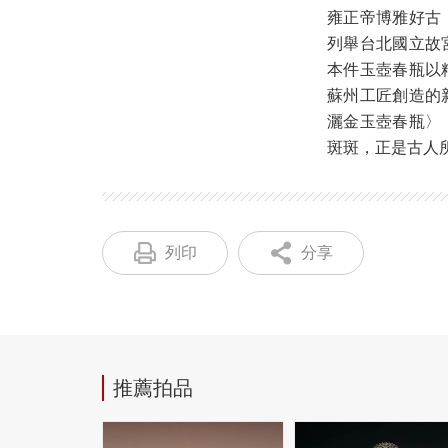
雍正帝博雅好古
列舉台北國立故
本件玉壺春瓶以
蘇州工匠創造的
灑金玉壺春瓶〉
斑斑，正是古人
列印
分享
推薦拍品