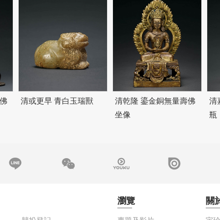
佛
清或更早 青白玉瑞獸
清乾隆 鎏金銅無量壽佛
清
坐像
瓶
瀏覽
關