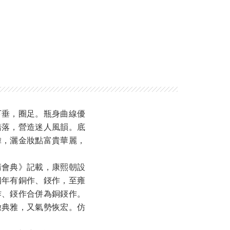
下垂，圈足。瓶身曲線優
錯落，營造迷人風韻。底
偉，灑金妝點富貴華麗，
清會典》記載，康熙朝設
四年有銅作、鋄作，至雍
作、鋄作合併為銅鋄作。
緻典雅，又氣勢恢宏。仿