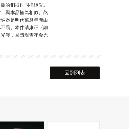
古韻的銅器也同樣鍾愛。
寸，與本品極為相似。然
金銅器是明代萬曆年間由
爲不易。本件清雍正〈銅
人光澤，且隱現雪花金光
回到列表