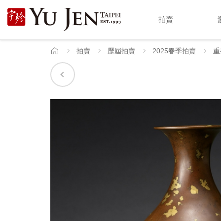
宇
拍賣
珍
國
拍賣
歷屆拍賣
2025春季拍賣
重
首
頁
際
藝
術
|
Yu
Jen
Taipei