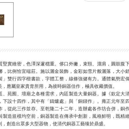
質堅實緻密，色澤深邃穩重。侈口外撇，束頸、溜肩，圓鼓腹
娜，比例恰宜端莊。施以灑金裝飾，金彩如雪片般灑落，大小
製」雙行四字楷書款，字體工整，線條強健有力。通體氣勢宏
美，應屬皇家貴胄所用，為彼時銅器佳作，極具收藏價值。
廷、苑囿、壇廟之各種需求，內廷製造大量銅器。據《欽定大
，下設十四作，其中有「鑄爐處」與「銅鋄作」。雍正元年至
作，從此三作並存。至乾隆二十二年，造辦處各作坊合併，銅
與製造規模均空前，銅器製造在傳承中創新，風格鮮明，既精
制，創造出眾多大型器物，使清代銅器工藝臻於鼎盛。