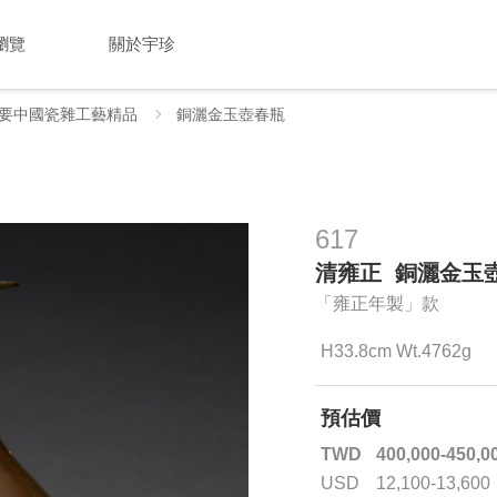
瀏覽
關於宇珍
要中國瓷雜工藝精品
銅灑金玉壺春瓶
617
清雍正 銅灑金玉
「雍正年製」款
H33.8cm Wt.4762g
預估價
TWD
400,000-450,0
USD
12,100-13,600