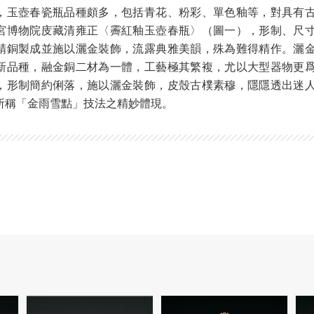
，玉壺春瓷瓶品種頗多，包括青花、粉彩、單色釉等，對具有
宮博物院庋藏清雍正〈霽紅釉玉壺春瓶〉（圖一），形制、尺
精銅製成並施以灑金裝飾，流露典雅美韻，殊為難得精作。灑
新品種，融金銅二材為一體，工藝極其繁複，尤以大型器物更
，形制簡約俐落，施以灑金裝飾，皮殼古樸素穆，隱隱透出迷
所稱「金雨雪點」技法之精妙體現。