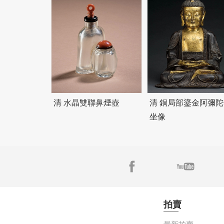
清 水晶雙聯鼻煙壺
清 銅局部鎏金阿彌陀
坐像
拍賣