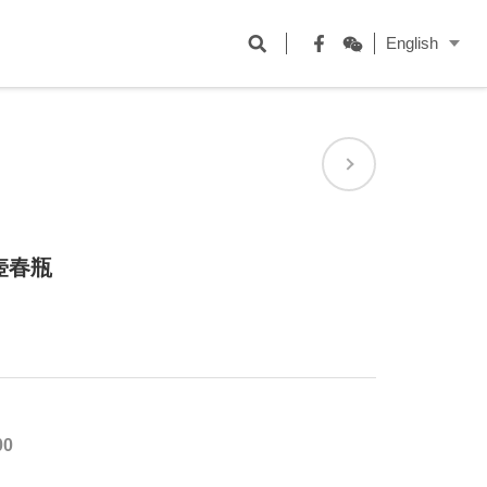
開
English
啟
Facebook
WeChat
搜
尋
欄
位
壺春瓶
00