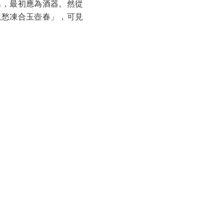
名，最初應為酒器。然從
只愁凍合玉壺春」，可見